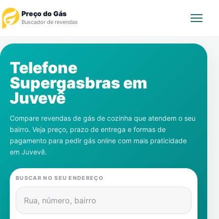
Preço do Gás
Buscador de revendas
Rastrear Pedido
Telefone
Supergasbras em
Revendedor
Juvevê
Notícias
Compare revendas de gás de cozinha que atendem o seu
bairro. Veja preço, prazo de entrega e formas de
Cadastre-se
pagamento para pedir gás online com mais praticidade
em
Juvevê
.
Gás
BUSCAR NO SEU ENDEREÇO
Contatos
Rua, número, bairro