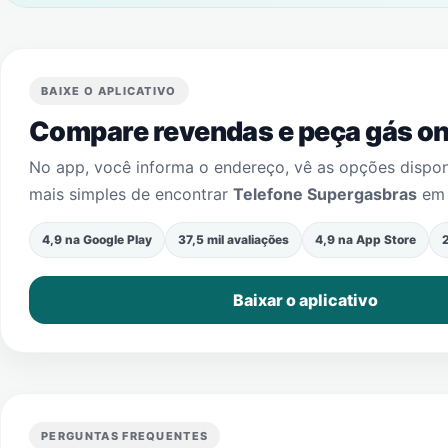
BAIXE O APLICATIVO
Compare revendas e peça gás onl
No app, você informa o endereço, vê as opções dispo
mais simples de encontrar
Telefone Supergasbras
e
4,9 na Google Play
37,5 mil avaliações
4,9 na App Store
2
Baixar o aplicativo
PERGUNTAS FREQUENTES