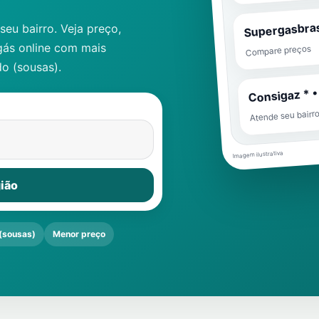
Supergasbras
eu bairro. Veja preço,
gás online com mais
Compare preços
o (sousas)
.
Consigaz * •
Atende seu bairr
Imagem ilustrativa
ião
(sousas)
Menor preço