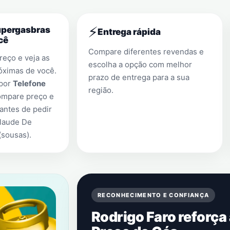
⚡
upergasbras
Entrega rápida
cê
Compare diferentes revendas e
eço e veja as
escolha a opção com melhor
óximas de você.
prazo de entrega para a sua
 por
Telefone
região.
ompare preço e
antes de pedir
laude De
(sousas)
.
RECONHECIMENTO E CONFIANÇA
Rodrigo Faro reforça