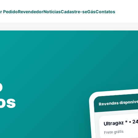
r Pedido
Revendedor
Notícias
Cadastre-se
Gás
Contatos
o
os
Revendas disponíve
Ultragaz * • 2
Frete grátis