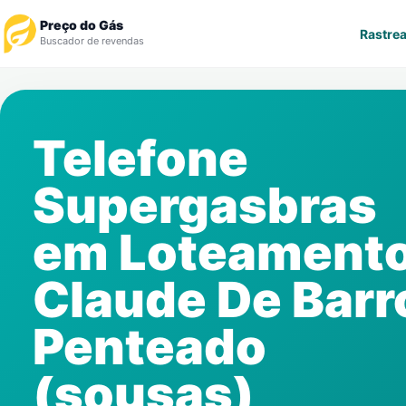
Preço do Gás
Rastrea
Buscador de revendas
Rastrear Pedido
Telefone
Revendedor
Supergasbras
Notícias
em
Loteament
Cadastre-se
Claude De Barr
Gás
Penteado
Contatos
(sousas)