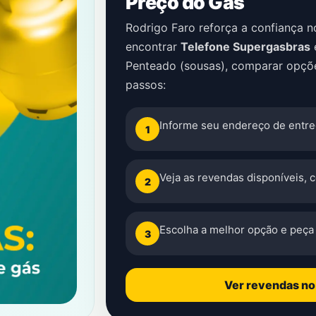
Preço do Gás
Rodrigo Faro reforça a confiança 
encontrar
Telefone Supergasbras
Penteado (sousas)
, comparar opçõe
passos:
Informe seu endereço de entre
1
Veja as revendas disponíveis, 
2
Escolha a melhor opção e peça 
3
Ver revendas n