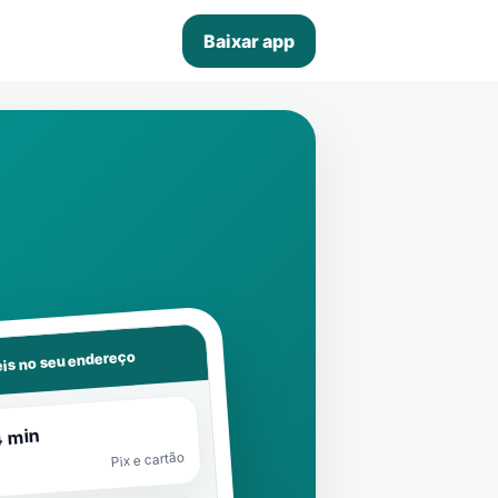
Baixar app
is no seu endereço
4 min
Pix e cartão