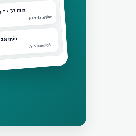
 * • 31 min
Pedido online
 38 min
Veja condições
o