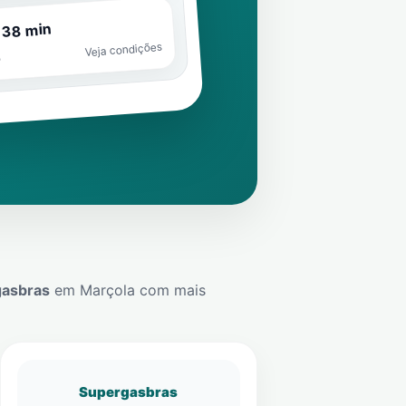
 38 min
Veja condições
o
gasbras
em
Marçola
com mais
Supergasbras