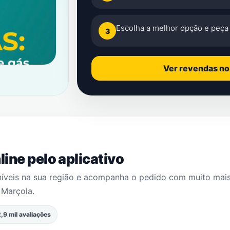
Escolha a melhor opção e peça 
3
Ver revendas n
ine pelo aplicativo
níveis na sua região e acompanha o pedido com muito mai
m
Marçola
.
,9 mil avaliações