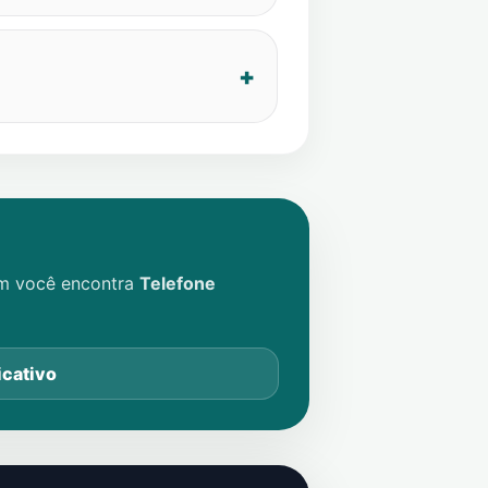
im você encontra
Telefone
icativo