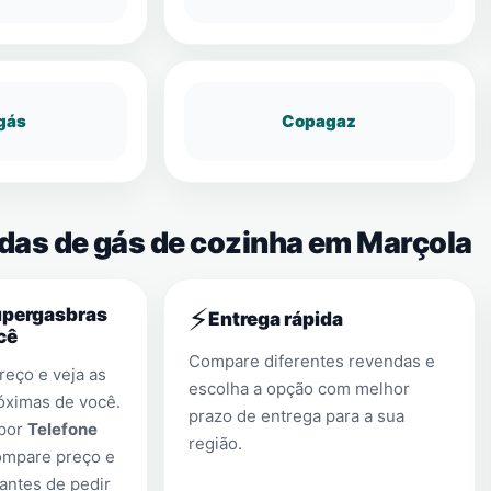
gás
Copagaz
ndas de gás de cozinha em Marçola
⚡
upergasbras
Entrega rápida
cê
Compare diferentes revendas e
eço e veja as
escolha a opção com melhor
óximas de você.
prazo de entrega para a sua
 por
Telefone
região.
ompare preço e
antes de pedir