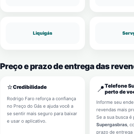
Liquigás
Serv
Preço e prazo de entrega das reve
⭐
Telefone S
📍
Credibilidade
perto de vo
Rodrigo Faro reforça a confiança
Informe seu ender
no Preço do Gás e ajuda você a
revendas mais pr
se sentir mais seguro para baixar
Se a sua busca é
e usar o aplicativo.
Supergasbras
, c
prazo de entrega 