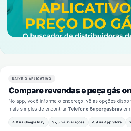
BAIXE O APLICATIVO
Compare revendas e peça gás onl
No app, você informa o endereço, vê as opções dispo
mais simples de encontrar
Telefone Supergasbras
e
4,9 na Google Play
37,5 mil avaliações
4,9 na App Store
2