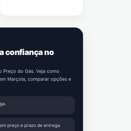
 a confiança no
no Preço do Gás. Veja como
em
Marçola
, comparar opções e
ga.
com preço e prazo de entrega.