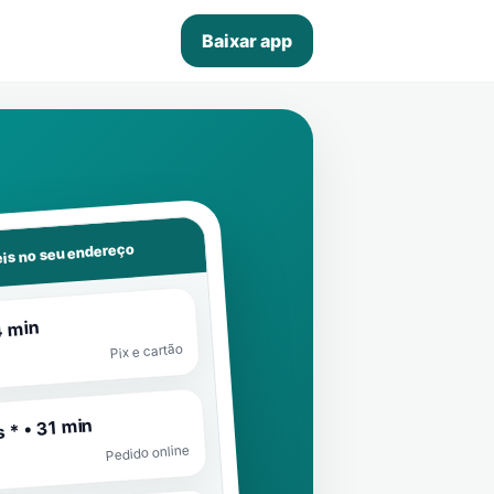
Baixar app
is no seu endereço
4 min
Pix e cartão
 * • 31 min
Pedido online