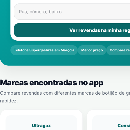
Rua, número, bairro
Ver revendas na minha reg
Telefone Supergasbras em Marçola
Menor preço
Compare re
Marcas encontradas no app
Compare revendas com diferentes marcas de botijão de g
rapidez.
Ultragaz
Cons