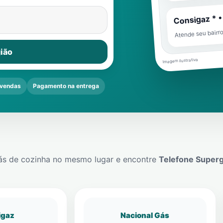
Consigaz * •
Atende seu bairr
ião
Imagem ilustrativa
vendas
Pagamento na entrega
ás de cozinha no mesmo lugar e encontre
Telefone Super
igaz
Nacional Gás