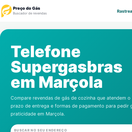
Preço do Gás
Rastrea
Buscador de revendas
Rastrear Pedido
Telefone
Revendedor
Supergasbras
Notícias
em
Marçola
Cadastre-se
Gás
Compare revendas de gás de cozinha que atendem o s
prazo de entrega e formas de pagamento para pedir 
Contatos
praticidade em
Marçola
.
BUSCAR NO SEU ENDEREÇO