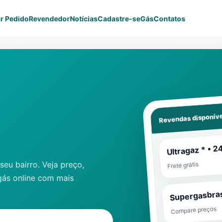
r Pedido
Revendedor
Notícias
Cadastre-se
Gás
Contatos
Revendas disponíve
Ultragaz * • 2
eu bairro. Veja preço,
Frete grátis
gás online com mais
Supergasbras
Compare preços