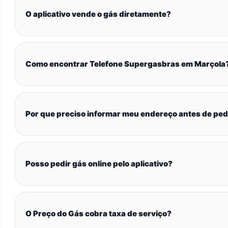
O aplicativo vende o gás diretamente?
Como encontrar Telefone Supergasbras em Marçola
Por que preciso informar meu endereço antes de ped
Posso pedir gás online pelo aplicativo?
O Preço do Gás cobra taxa de serviço?