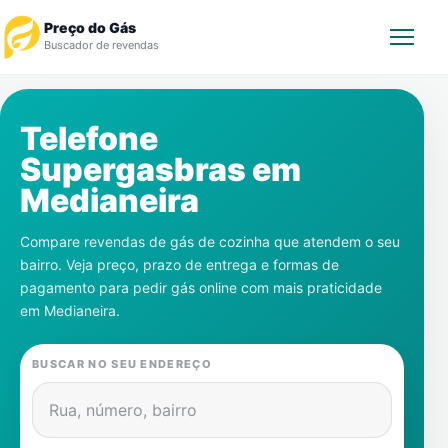
Preço do Gás
Buscador de revendas
Rastrear Pedido
Telefone
Supergasbras em
Revendedor
Medianeira
Notícias
Compare revendas de gás de cozinha que atendem o seu
bairro. Veja preço, prazo de entrega e formas de
Cadastre-se
pagamento para pedir gás online com mais praticidade
em
Medianeira
.
Gás
BUSCAR NO SEU ENDEREÇO
Contatos
Rua, número, bairro