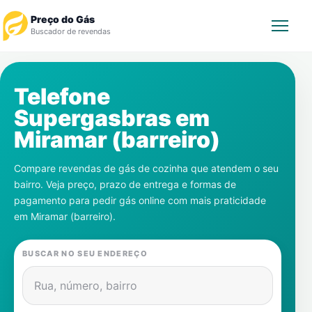
Preço do Gás
Buscador de revendas
Rastrear Pedido
Telefone
Supergasbras em
Revendedor
Miramar (barreiro)
Notícias
Compare revendas de gás de cozinha que atendem o seu
bairro. Veja preço, prazo de entrega e formas de
Cadastre-se
pagamento para pedir gás online com mais praticidade
em
Miramar (barreiro)
.
Gás
BUSCAR NO SEU ENDEREÇO
Contatos
Rua, número, bairro