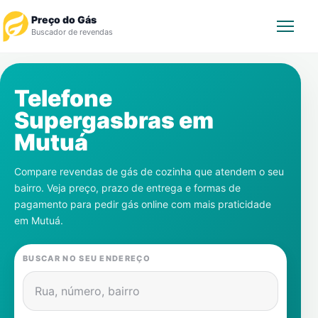
Preço do Gás
Buscador de revendas
Rastrear Pedido
Telefone
Supergasbras em
Revendedor
Mutuá
Notícias
Compare revendas de gás de cozinha que atendem o seu
bairro. Veja preço, prazo de entrega e formas de
Cadastre-se
pagamento para pedir gás online com mais praticidade
em
Mutuá
.
Gás
BUSCAR NO SEU ENDEREÇO
Contatos
Rua, número, bairro