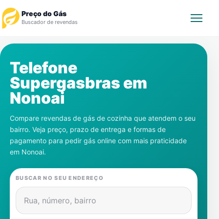
Preço do Gás
Buscador de revendas
Rastrear Pedido
Telefone
Supergasbras em
Revendedor
Nonoai
Notícias
Compare revendas de gás de cozinha que atendem o seu
bairro. Veja preço, prazo de entrega e formas de
Cadastre-se
pagamento para pedir gás online com mais praticidade
em
Nonoai
.
Gás
BUSCAR NO SEU ENDEREÇO
Contatos
Rua, número, bairro