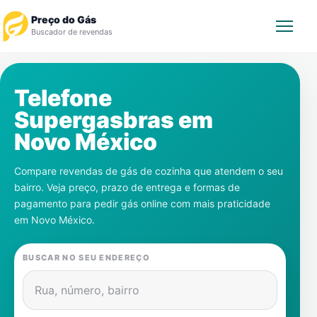
Preço do Gás
Buscador de revendas
Rastrear Pedido
Telefone
Supergasbras em
Revendedor
Novo México
Notícias
Compare revendas de gás de cozinha que atendem o seu
bairro. Veja preço, prazo de entrega e formas de
Cadastre-se
pagamento para pedir gás online com mais praticidade
em
Novo México
.
Gás
BUSCAR NO SEU ENDEREÇO
Contatos
Rua, número, bairro