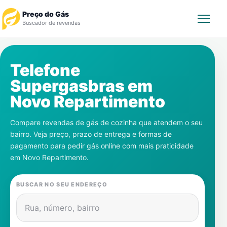
Preço do Gás
Buscador de revendas
Rastrear Pedido
Telefone
Supergasbras em
Revendedor
Novo Repartimento
Notícias
Compare revendas de gás de cozinha que atendem o seu
bairro. Veja preço, prazo de entrega e formas de
Cadastre-se
pagamento para pedir gás online com mais praticidade
em
Novo Repartimento
.
Gás
BUSCAR NO SEU ENDEREÇO
Contatos
Rua, número, bairro