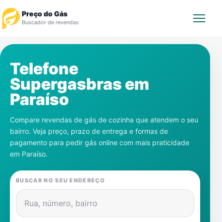
Preço do Gás
Buscador de revendas
Rastrear Pedido
Telefone
Supergasbras em
Revendedor
Paraíso
Notícias
Compare revendas de gás de cozinha que atendem o seu
bairro. Veja preço, prazo de entrega e formas de
Cadastre-se
pagamento para pedir gás online com mais praticidade
em
Paraíso
.
Gás
BUSCAR NO SEU ENDEREÇO
Contatos
Rua, número, bairro