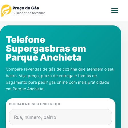
Preço do Gás
Buscador de revendas
Rastrear Pedido
Telefone
Supergasbras em
Revendedor
Parque Anchieta
Notícias
Compare revendas de gás de cozinha que atendem o seu
bairro. Veja preço, prazo de entrega e formas de
Cadastre-se
pagamento para pedir gás online com mais praticidade
em
Parque Anchieta
.
Gás
BUSCAR NO SEU ENDEREÇO
Contatos
Rua, número, bairro