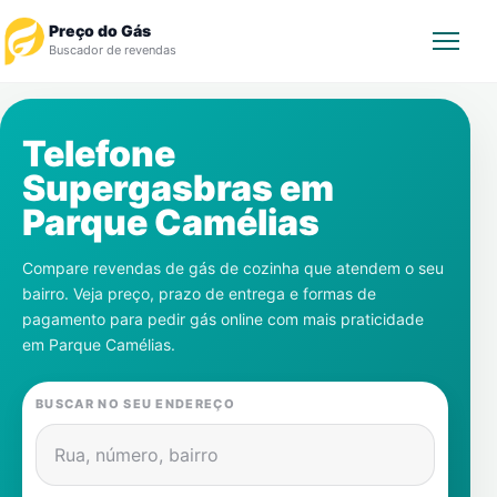
Preço do Gás
Buscador de revendas
Rastrear Pedido
Telefone
Supergasbras em
Revendedor
Parque Camélias
Notícias
Compare revendas de gás de cozinha que atendem o seu
bairro. Veja preço, prazo de entrega e formas de
Cadastre-se
pagamento para pedir gás online com mais praticidade
em
Parque Camélias
.
Gás
BUSCAR NO SEU ENDEREÇO
Contatos
Rua, número, bairro