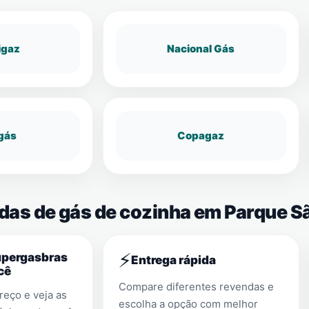
igaz
Nacional Gás
gás
Copagaz
ndas de gás de cozinha em Parque S
⚡
upergasbras
Entrega rápida
cê
Compare diferentes revendas e
eço e veja as
escolha a opção com melhor