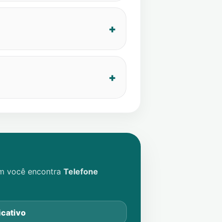
im você encontra
Telefone
icativo