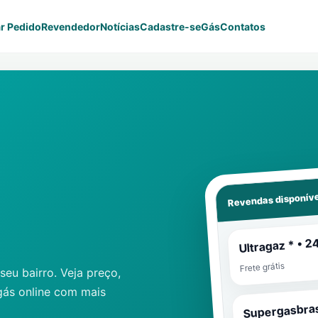
r Pedido
Revendedor
Notícias
Cadastre-se
Gás
Contatos
Revendas disponíve
Ultragaz * • 2
Frete grátis
eu bairro. Veja preço,
gás online com mais
Supergasbras