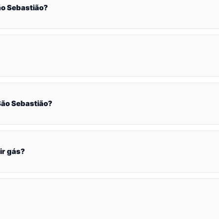
o Sebastião?
ão Sebastião?
ir gás?