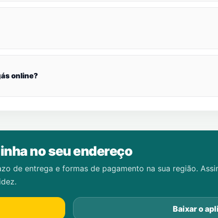
ás online?
inha no seu endereço
azo de entrega e formas de pagamento na sua região. Ass
idez.
Baixar o apl