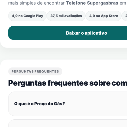
mais simples de encontrar
Telefone Supergasbras
e
4,9 na Google Play
37,5 mil avaliações
4,9 na App Store
2
Baixar o aplicativo
PERGUNTAS FREQUENTES
Perguntas frequentes sobre com
O que é o Preço do Gás?