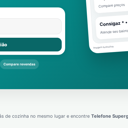
Compare preços
Consigaz * •
Atende seu bairr
ião
Imagem ilustrativa
Compare revendas
ás de cozinha no mesmo lugar e encontre
Telefone Super