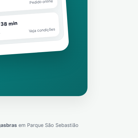
Pedido online
 38 min
Veja condições
o
gasbras
em
Parque São Sebastião