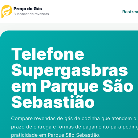
Preço do Gás
Rastrea
Buscador de revendas
Rastrear Pedido
Telefone
Revendedor
Supergasbras
Notícias
em
Parque São
Cadastre-se
Sebastião
Gás
Contatos
Compare revendas de gás de cozinha que atendem o s
prazo de entrega e formas de pagamento para pedir 
praticidade em
Parque São Sebastião
.