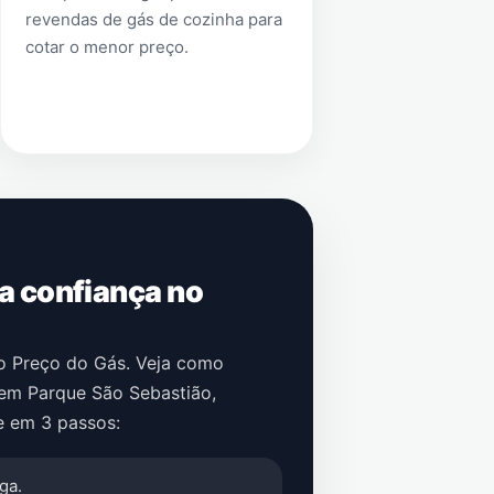
revendas de gás de cozinha para
cotar o menor preço.
 a confiança no
no Preço do Gás. Veja como
em
Parque São Sebastião
,
e em 3 passos:
ga.