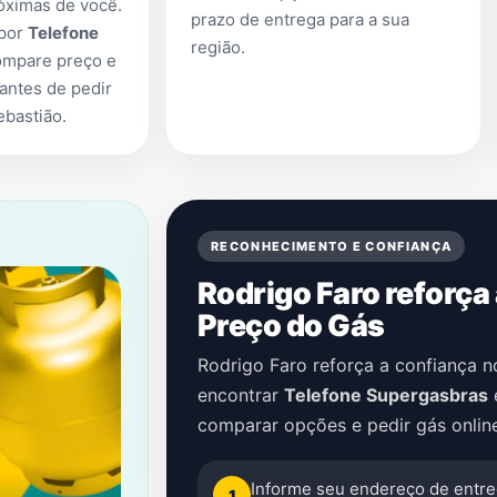
óximas de você.
prazo de entrega para a sua
 por
Telefone
região.
ompare preço e
antes de pedir
ebastião
.
RECONHECIMENTO E CONFIANÇA
Rodrigo Faro reforça
Preço do Gás
Rodrigo Faro reforça a confiança 
encontrar
Telefone Supergasbras
comparar opções e pedir gás onlin
Informe seu endereço de entre
1