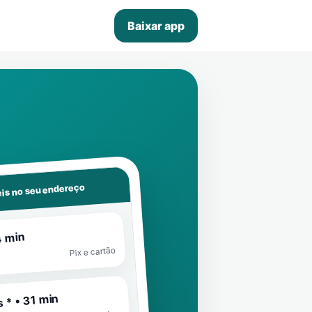
Baixar app
is no seu endereço
4 min
Pix e cartão
 * • 31 min