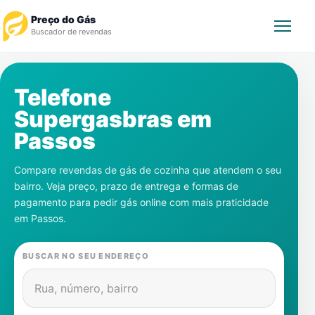
Preço do Gás
Buscador de revendas
Rastrear Pedido
Telefone
Supergasbras em
Revendedor
Passos
Notícias
Compare revendas de gás de cozinha que atendem o seu
bairro. Veja preço, prazo de entrega e formas de
Cadastre-se
pagamento para pedir gás online com mais praticidade
em
Passos
.
Gás
BUSCAR NO SEU ENDEREÇO
Contatos
Rua, número, bairro