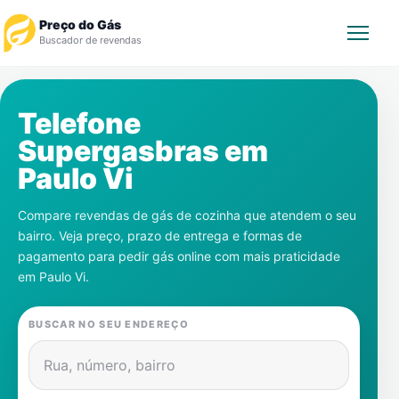
Preço do Gás
Buscador de revendas
Rastrear Pedido
Telefone
Supergasbras em
Revendedor
Paulo Vi
Notícias
Compare revendas de gás de cozinha que atendem o seu
bairro. Veja preço, prazo de entrega e formas de
Cadastre-se
pagamento para pedir gás online com mais praticidade
em
Paulo Vi
.
Gás
BUSCAR NO SEU ENDEREÇO
Contatos
Rua, número, bairro