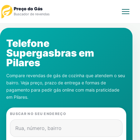
Preço do Gás
Buscador de revendas
Rastrear Pedido
Telefone
Supergasbras em
Revendedor
Pilares
Notícias
Compare revendas de gás de cozinha que atendem o seu
bairro. Veja preço, prazo de entrega e formas de
Cadastre-se
pagamento para pedir gás online com mais praticidade
em
Pilares
.
Gás
BUSCAR NO SEU ENDEREÇO
Contatos
Rua, número, bairro