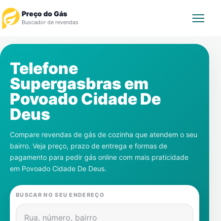
Preço do Gás
Buscador de revendas
Rastrear Pedido
Telefone
Supergasbras em
Revendedor
Povoado Cidade De
Notícias
Deus
Cadastre-se
Compare revendas de gás de cozinha que atendem o seu
bairro. Veja preço, prazo de entrega e formas de
Gás
pagamento para pedir gás online com mais praticidade
em
Povoado Cidade De Deus
.
Contatos
BUSCAR NO SEU ENDEREÇO
Rua, número, bairro