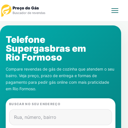
Preço do Gás
Buscador de revendas
Rastrear Pedido
Telefone
Supergasbras em
Revendedor
Rio Formoso
Notícias
Compare revendas de gás de cozinha que atendem o seu
bairro. Veja preço, prazo de entrega e formas de
Cadastre-se
pagamento para pedir gás online com mais praticidade
em
Rio Formoso
.
Gás
BUSCAR NO SEU ENDEREÇO
Contatos
Rua, número, bairro