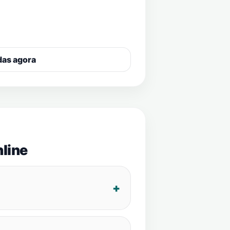
das agora
line