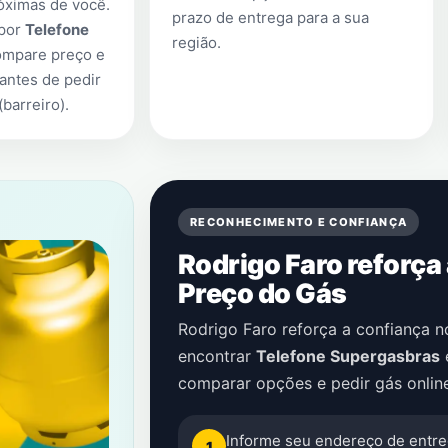
óximas de você.
prazo de entrega para a sua
 por
Telefone
região.
ompare preço e
antes de pedir
barreiro)
.
RECONHECIMENTO E CONFIANÇA
Rodrigo Faro reforça
Preço do Gás
Rodrigo Faro reforça a confiança 
encontrar
Telefone Supergasbras
comparar opções e pedir gás onlin
Informe seu endereço de entre
1