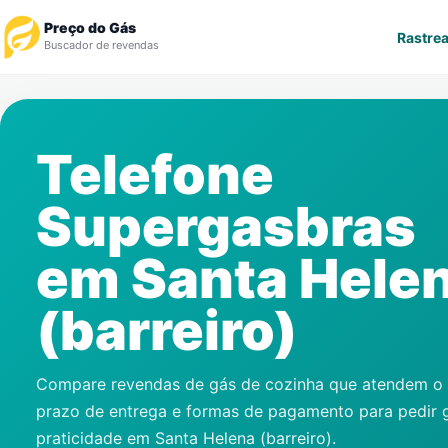
Preço do Gás
Rastrea
Buscador de revendas
Rastrear Pedido
Telefone
Revendedor
Supergasbras
Notícias
em
Santa Hele
Cadastre-se
(barreiro)
Gás
Contatos
Compare revendas de gás de cozinha que atendem o s
prazo de entrega e formas de pagamento para pedir 
praticidade em
Santa Helena (barreiro)
.