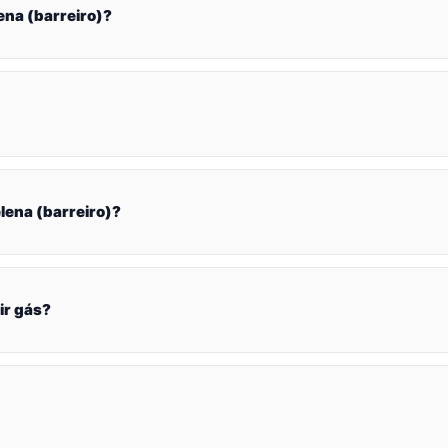
na (barreiro)?
ena (barreiro)?
ir gás?