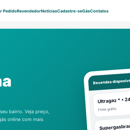
r Pedido
Revendedor
Notícias
Cadastre-se
Gás
Contatos
na
Revendas disponíve
Ultragaz * • 2
Frete grátis
eu bairro. Veja preço,
gás online com mais
Supergasbras