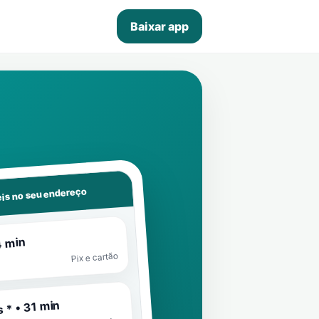
Baixar app
is no seu endereço
4 min
Pix e cartão
 * • 31 min