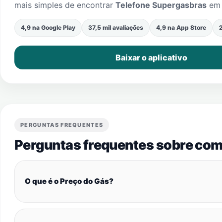
mais simples de encontrar
Telefone Supergasbras
e
4,9 na Google Play
37,5 mil avaliações
4,9 na App Store
2
Baixar o aplicativo
PERGUNTAS FREQUENTES
Perguntas frequentes sobre com
O que é o Preço do Gás?