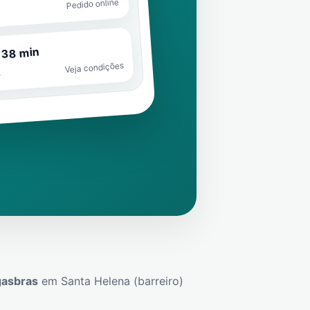
Pedido online
 38 min
Veja condições
o
gasbras
em
Santa Helena (barreiro)