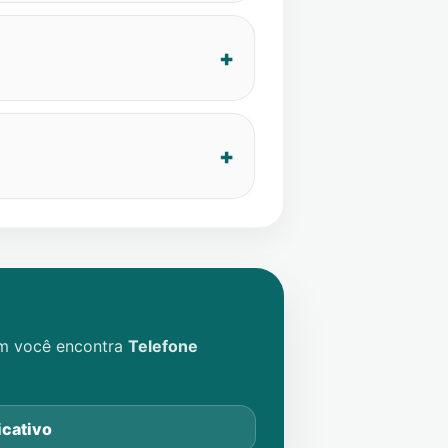
im você encontra
Telefone
icativo