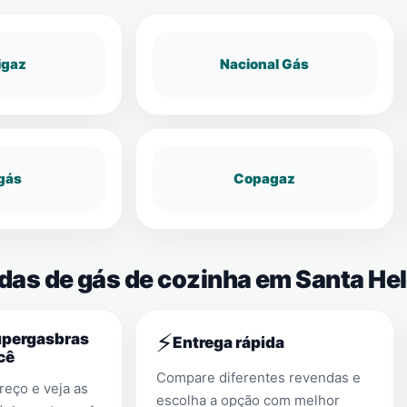
igaz
Nacional Gás
gás
Copagaz
das de gás de cozinha em Santa Hel
⚡
upergasbras
Entrega rápida
cê
Compare diferentes revendas e
eço e veja as
escolha a opção com melhor