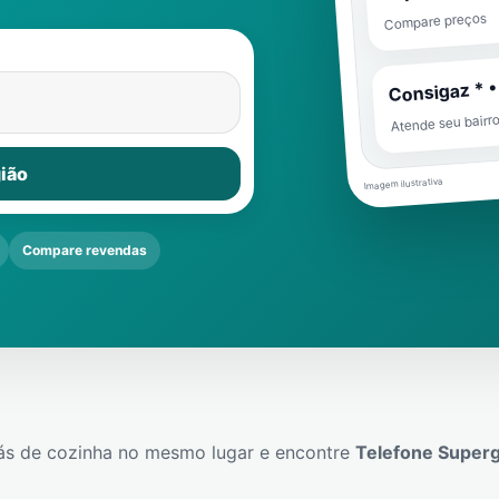
Compare preços
Consigaz * •
Atende seu bairr
ião
Imagem ilustrativa
Compare revendas
ás de cozinha no mesmo lugar e encontre
Telefone Super