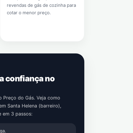
revendas de gás de cozinha para
cotar o menor preço.
 a confiança no
no Preço do Gás. Veja como
em
Santa Helena (barreiro)
,
e em 3 passos:
ga.