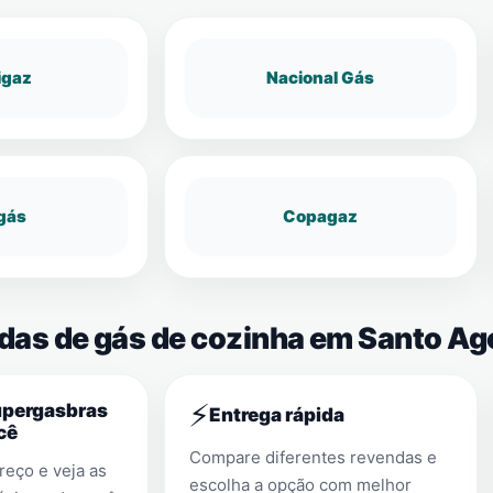
igaz
Nacional Gás
gás
Copagaz
ndas de gás de cozinha em Santo Ag
⚡
upergasbras
Entrega rápida
cê
Compare diferentes revendas e
eço e veja as
escolha a opção com melhor