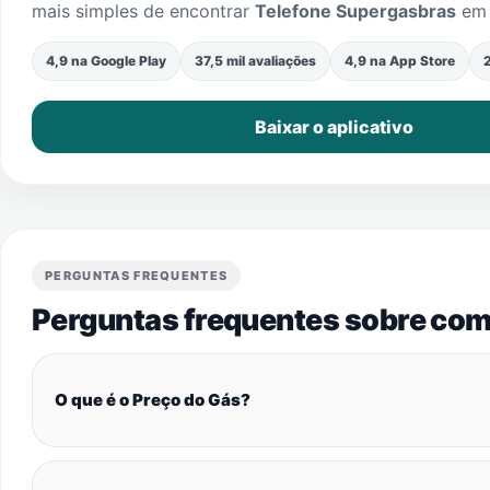
mais simples de encontrar
Telefone Supergasbras
e
4,9 na Google Play
37,5 mil avaliações
4,9 na App Store
2
Baixar o aplicativo
PERGUNTAS FREQUENTES
Perguntas frequentes sobre com
O que é o Preço do Gás?