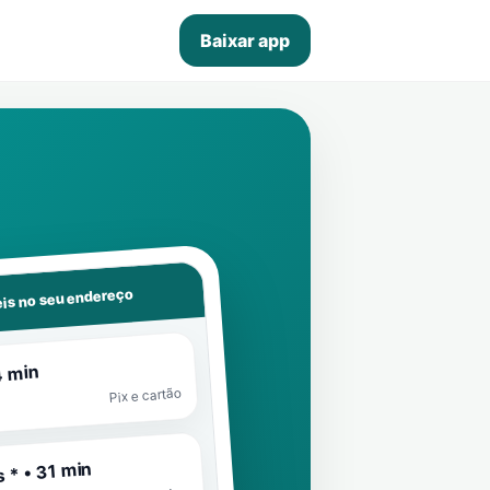
Baixar app
is no seu endereço
4 min
Pix e cartão
 * • 31 min