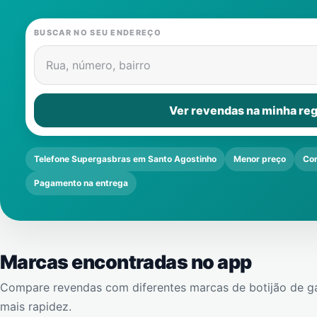
BUSCAR NO SEU ENDEREÇO
Rua, número, bairro
Ver revendas na minha reg
Telefone Supergasbras em Santo Agostinho
Menor preço
Co
Pagamento na entrega
Marcas encontradas no app
Compare revendas com diferentes marcas de botijão de g
mais rapidez.