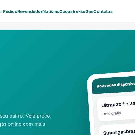
r Pedido
Revendedor
Notícias
Cadastre-se
Gás
Contatos
Revendas disponíve
Ultragaz * • 2
Frete grátis
eu bairro. Veja preço,
gás online com mais
Supergasbras