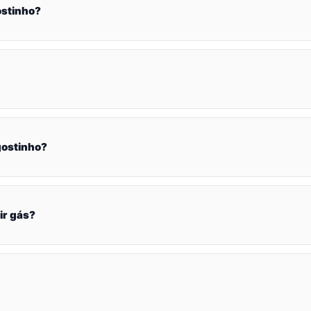
ostinho?
gostinho?
ir gás?