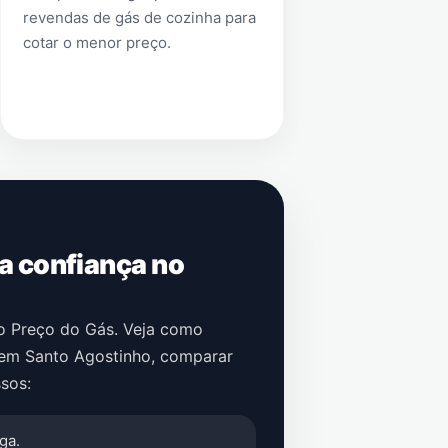
revendas de gás de cozinha para
cotar o menor preço.
 a confiança no
no Preço do Gás. Veja como
em
Santo Agostinho
, comparar
sos:
ga.