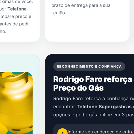
óximas de você.
prazo de entrega para a sua
 por
Telefone
região.
ompare preço e
antes de pedir
nho
.
RECONHECIMENTO E CONFIANÇA
Rodrigo Faro reforça
Preço do Gás
Rodrigo Faro reforça a confiança 
encontrar
Telefone Supergasbras
opções e pedir gás online em 3 pas
Informe seu endereço de entre
1