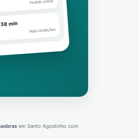
Pedido online
 38 min
Veja condições
o
gasbras
em
Santo Agostinho
com