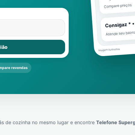
Compare preços
Consigaz * •
Atende seu bairr
ião
Imagem ilustrativa
mpare revendas
ás de cozinha no mesmo lugar e encontre
Telefone Super