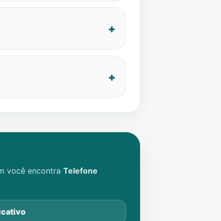
im você encontra
Telefone
icativo