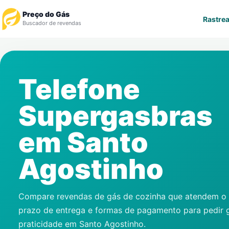
Preço do Gás
Rastrea
Buscador de revendas
Rastrear Pedido
Telefone
Revendedor
Supergasbras
Notícias
em
Santo
Cadastre-se
Agostinho
Gás
Contatos
Compare revendas de gás de cozinha que atendem o s
prazo de entrega e formas de pagamento para pedir 
praticidade em
Santo Agostinho
.