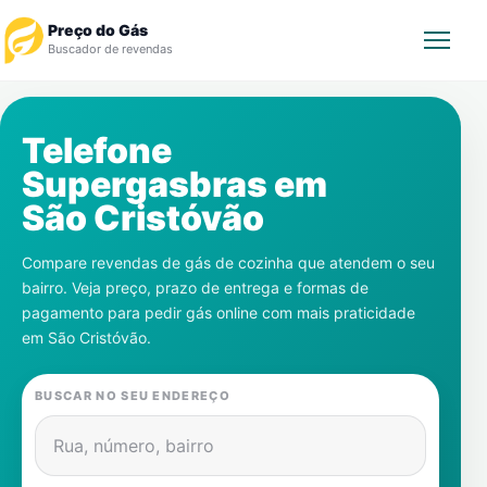
Preço do Gás
Buscador de revendas
Rastrear Pedido
Telefone
Supergasbras em
Revendedor
São Cristóvão
Notícias
Compare revendas de gás de cozinha que atendem o seu
bairro. Veja preço, prazo de entrega e formas de
Cadastre-se
pagamento para pedir gás online com mais praticidade
em
São Cristóvão
.
Gás
BUSCAR NO SEU ENDEREÇO
Contatos
Rua, número, bairro