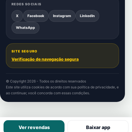
REDES SOCIAIS
X
Facebook
Instagram
LinkedIn
WhatsApp
SITE SEGURO
Verificação de navegação segura
© Copyright 2026 - Todos os direitos reservados
Este site utiliza cookies de acordo com sua
política de privacidade
, e
ao continuar, você concorda com essas condições.
Ver revendas
Baixar app