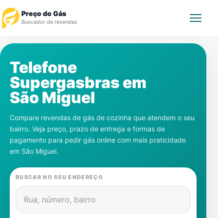
Preço do Gás
Buscador de revendas
Rastrear Pedido
Telefone
Supergasbras em
Revendedor
São Miguel
Notícias
Compare revendas de gás de cozinha que atendem o seu
bairro. Veja preço, prazo de entrega e formas de
Cadastre-se
pagamento para pedir gás online com mais praticidade
em
São Miguel
.
Gás
BUSCAR NO SEU ENDEREÇO
Contatos
Rua, número, bairro