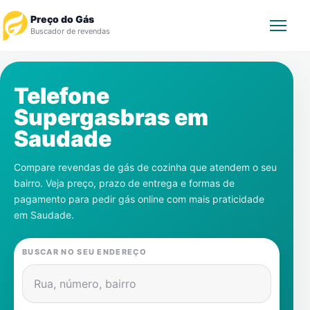
Preço do Gás
Buscador de revendas
Rastrear Pedido
Telefone
Supergasbras em
Revendedor
Saudade
Notícias
Compare revendas de gás de cozinha que atendem o seu
bairro. Veja preço, prazo de entrega e formas de
Cadastre-se
pagamento para pedir gás online com mais praticidade
em
Saudade
.
Gás
BUSCAR NO SEU ENDEREÇO
Contatos
Rua, número, bairro