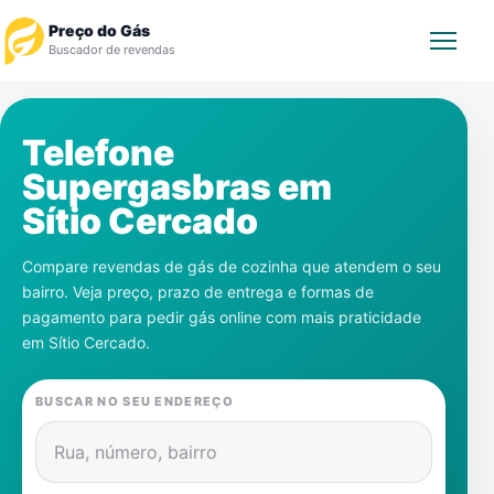
Preço do Gás
Buscador de revendas
Rastrear Pedido
Telefone
Supergasbras em
Revendedor
Sítio Cercado
Notícias
Compare revendas de gás de cozinha que atendem o seu
bairro. Veja preço, prazo de entrega e formas de
Cadastre-se
pagamento para pedir gás online com mais praticidade
em
Sítio Cercado
.
Gás
BUSCAR NO SEU ENDEREÇO
Contatos
Rua, número, bairro