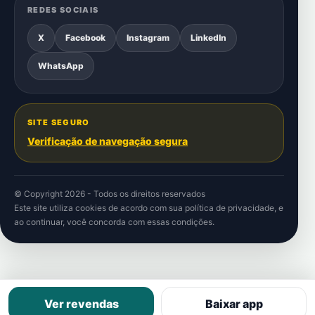
REDES SOCIAIS
X
Facebook
Instagram
LinkedIn
WhatsApp
SITE SEGURO
Verificação de navegação segura
© Copyright 2026 - Todos os direitos reservados
Este site utiliza cookies de acordo com sua
política de privacidade
, e
ao continuar, você concorda com essas condições.
Ver revendas
Baixar app