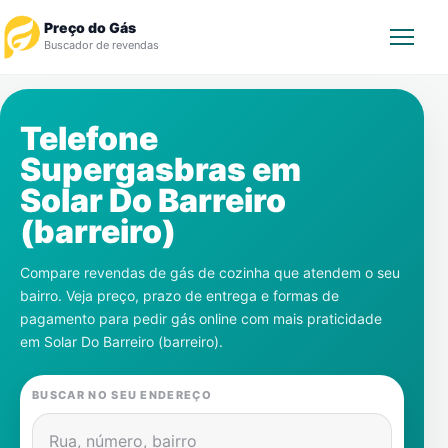
Preço do Gás
Buscador de revendas
Rastrear Pedido
Telefone
Supergasbras em
Revendedor
Solar Do Barreiro
Notícias
(barreiro)
Cadastre-se
Compare revendas de gás de cozinha que atendem o seu
bairro. Veja preço, prazo de entrega e formas de
Gás
pagamento para pedir gás online com mais praticidade
em
Solar Do Barreiro (barreiro)
.
Contatos
BUSCAR NO SEU ENDEREÇO
Rua, número, bairro