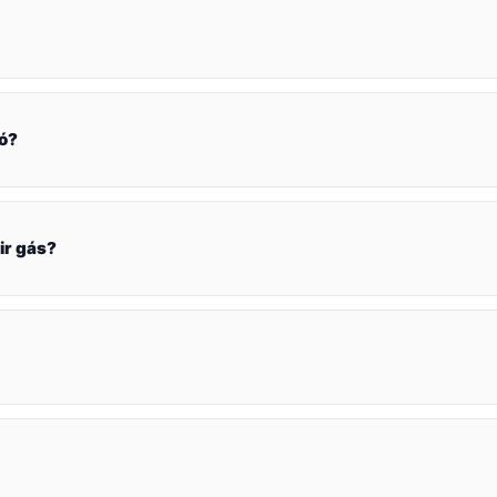
ó?
ir gás?