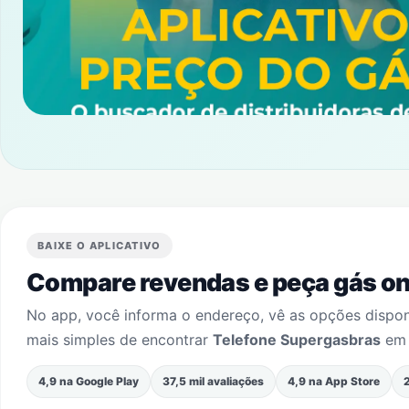
BAIXE O APLICATIVO
Compare revendas e peça gás onl
No app, você informa o endereço, vê as opções dispo
mais simples de encontrar
Telefone Supergasbras
e
4,9 na Google Play
37,5 mil avaliações
4,9 na App Store
2