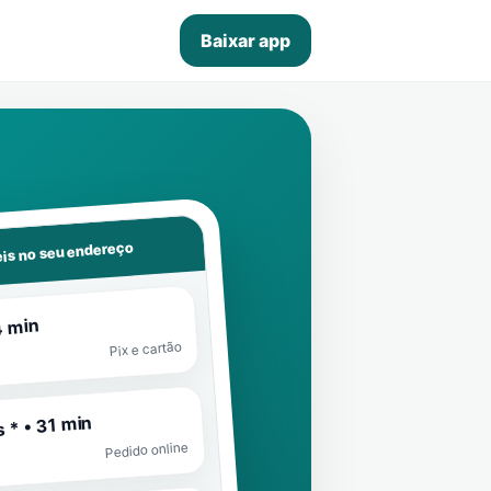
Baixar app
is no seu endereço
4 min
Pix e cartão
 * • 31 min
Pedido online