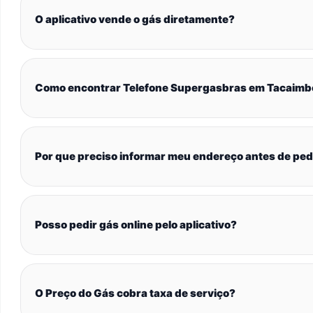
O aplicativo vende o gás diretamente?
Como encontrar Telefone Supergasbras em Tacaimb
Por que preciso informar meu endereço antes de ped
Posso pedir gás online pelo aplicativo?
O Preço do Gás cobra taxa de serviço?