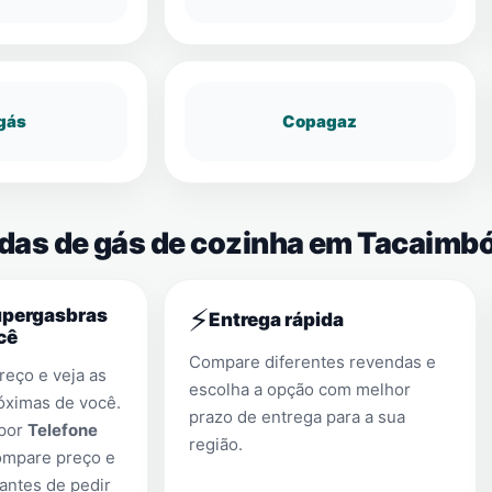
gás
Copagaz
ndas de gás de cozinha em Tacaimb
⚡
upergasbras
Entrega rápida
cê
Compare diferentes revendas e
eço e veja as
escolha a opção com melhor
óximas de você.
prazo de entrega para a sua
 por
Telefone
região.
ompare preço e
antes de pedir