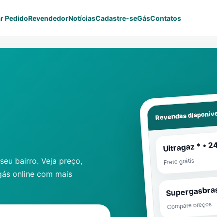
r Pedido
Revendedor
Notícias
Cadastre-se
Gás
Contatos
Revendas disponíve
Ultragaz * • 2
eu bairro. Veja preço,
Frete grátis
gás online com mais
Supergasbras
Compare preços