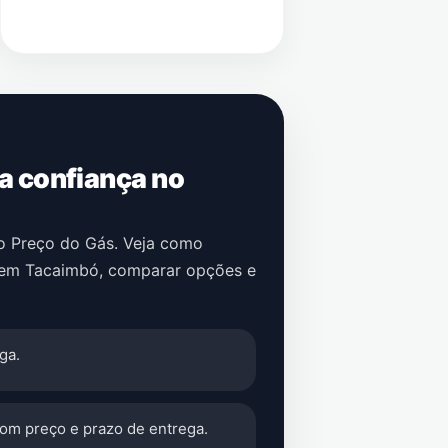
 a confiança no
no Preço do Gás. Veja como
em
Tacaimbó
, comparar opções e
ga.
com preço e prazo de entrega.