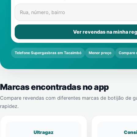
Rua, número, bairro
Ver revendas na minha reg
Telefone Supergasbras em Tacaimbó
Menor preço
Compare 
Marcas encontradas no app
Compare revendas com diferentes marcas de botijão de g
rapidez.
Ultragaz
Cons