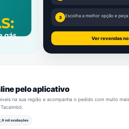
Escolha a melhor opção e peça 
3
Ver revendas n
ine pelo aplicativo
níveis na sua região e acompanha o pedido com muito mai
m
Tacaimbó
.
,9 mil avaliações