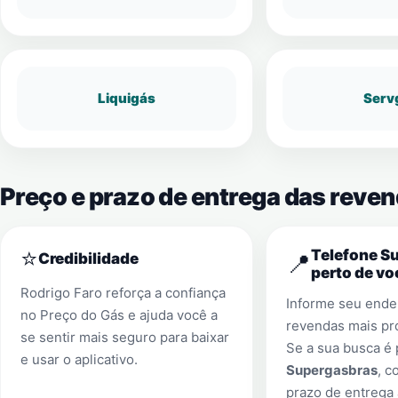
Liquigás
Serv
Preço e prazo de entrega das reve
⭐
Telefone S
📍
Credibilidade
perto de vo
Rodrigo Faro reforça a confiança
Informe seu ender
no Preço do Gás e ajuda você a
revendas mais pr
se sentir mais seguro para baixar
Se a sua busca é
e usar o aplicativo.
Supergasbras
, c
prazo de entrega 