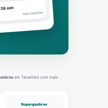
 38 min
Veja condições
o
gasbras
em
Tacaimbó
com mais
Supergasbras