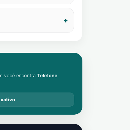
im você encontra
Telefone
icativo