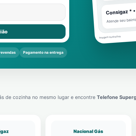
Consigaz * •
Atende seu bairr
ião
Imagem ilustrativa
revendas
Pagamento na entrega
ás de cozinha no mesmo lugar e encontre
Telefone Super
igaz
Nacional Gás