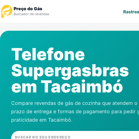
Preço do Gás
Rastrea
Buscador de revendas
Rastrear Pedido
Telefone
Revendedor
Supergasbras
Notícias
em
Tacaimbó
Cadastre-se
Gás
Compare revendas de gás de cozinha que atendem o s
prazo de entrega e formas de pagamento para pedir 
Contatos
praticidade em
Tacaimbó
.
BUSCAR NO SEU ENDEREÇO