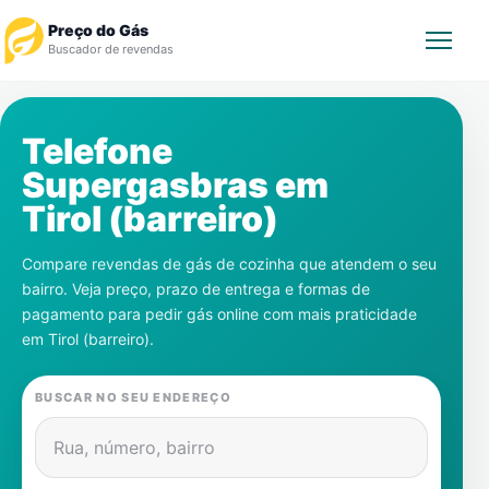
Preço do Gás
Buscador de revendas
Rastrear Pedido
Telefone
Supergasbras em
Revendedor
Tirol (barreiro)
Notícias
Compare revendas de gás de cozinha que atendem o seu
bairro. Veja preço, prazo de entrega e formas de
Cadastre-se
pagamento para pedir gás online com mais praticidade
em
Tirol (barreiro)
.
Gás
BUSCAR NO SEU ENDEREÇO
Contatos
Rua, número, bairro