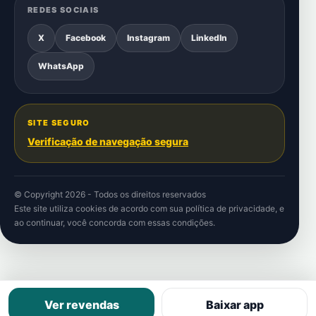
REDES SOCIAIS
X
Facebook
Instagram
LinkedIn
WhatsApp
SITE SEGURO
Verificação de navegação segura
© Copyright 2026 - Todos os direitos reservados
Este site utiliza cookies de acordo com sua
política de privacidade
, e
ao continuar, você concorda com essas condições.
Ver revendas
Baixar app