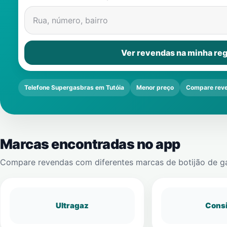
Rua, número, bairro
Ver revendas na minha reg
Telefone Supergasbras em Tutóia
Menor preço
Compare rev
Marcas encontradas no app
Compare revendas com diferentes marcas de botijão de g
Ultragaz
Cons