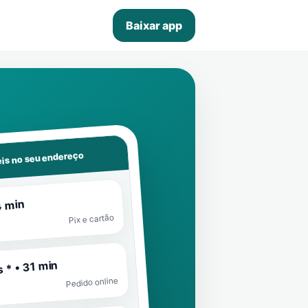
Baixar app
is no seu endereço
4 min
Pix e cartão
 * • 31 min
Pedido online