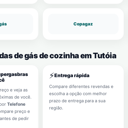
gás
Copagaz
das de gás de cozinha em Tutóia
⚡
upergasbras
Entrega rápida
cê
Compare diferentes revendas e
eço e veja as
escolha a opção com melhor
óximas de você.
prazo de entrega para a sua
 por
Telefone
região.
ompare preço e
antes de pedir