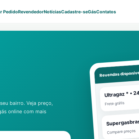
r Pedido
Revendedor
Notícias
Cadastre-se
Gás
Contatos
Revendas disponíve
Ultragaz * • 2
eu bairro. Veja preço,
Frete grátis
gás online com mais
Supergasbras
Compare preços