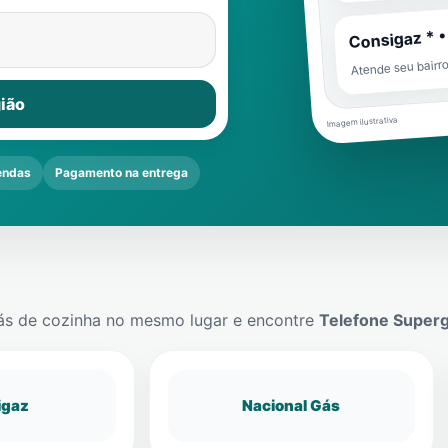
Consigaz * •
Atende seu bairr
ião
Imagem ilustrativa
endas
Pagamento na entrega
ás de cozinha no mesmo lugar e encontre
Telefone Super
igaz
Nacional Gás