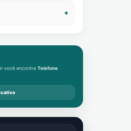
im você encontra
Telefone
icativo