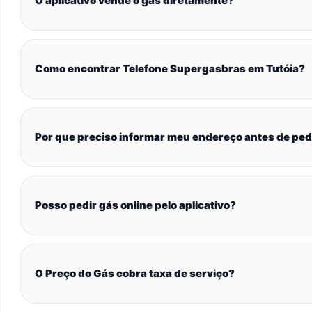
O aplicativo vende o gás diretamente?
Como encontrar Telefone Supergasbras em Tutóia?
Por que preciso informar meu endereço antes de ped
Posso pedir gás online pelo aplicativo?
O Preço do Gás cobra taxa de serviço?