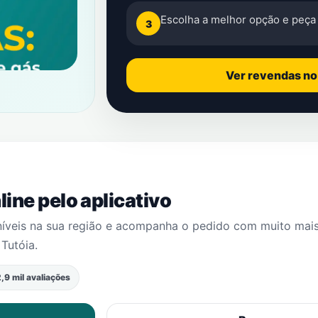
Escolha a melhor opção e peça 
3
Ver revendas n
ine pelo aplicativo
níveis na sua região e acompanha o pedido com muito mai
m
Tutóia
.
,9 mil avaliações