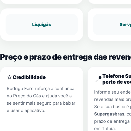
Liquigás
Serv
Preço e prazo de entrega das reven
⭐
Telefone S
📍
Credibilidade
perto de vo
Rodrigo Faro reforça a confiança
Informe seu ender
no Preço do Gás e ajuda você a
revendas mais pr
se sentir mais seguro para baixar
Se a sua busca é
e usar o aplicativo.
Supergasbras
, c
prazo de entrega 
em
Tutóia
.