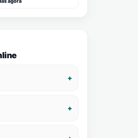
das agora
line