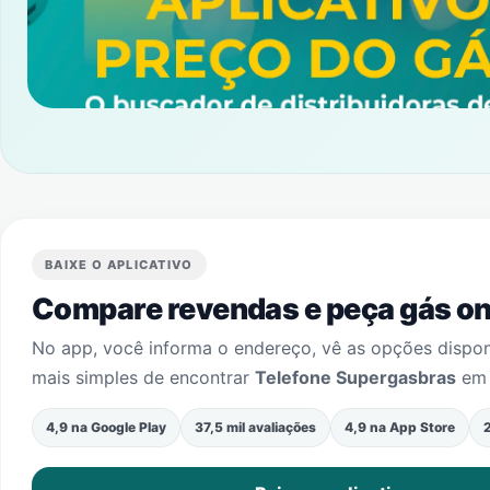
BAIXE O APLICATIVO
Compare revendas e peça gás onl
No app, você informa o endereço, vê as opções dispo
mais simples de encontrar
Telefone Supergasbras
e
4,9 na Google Play
37,5 mil avaliações
4,9 na App Store
2