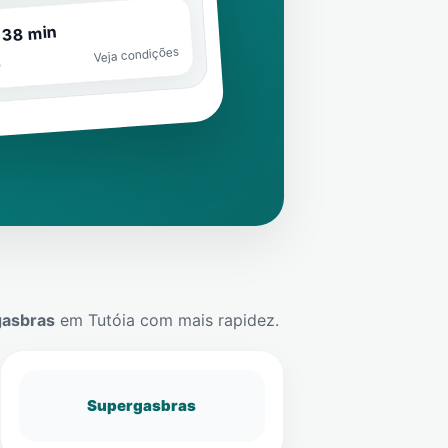
 38 min
Veja condições
o
gasbras
em
Tutóia
com mais rapidez.
Supergasbras