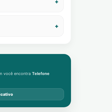
im você encontra
Telefone
icativo