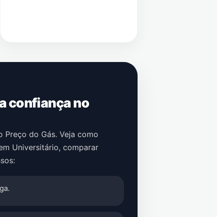
 a confiança no
no Preço do Gás. Veja como
em
Universitário
, comparar
sos:
ga.