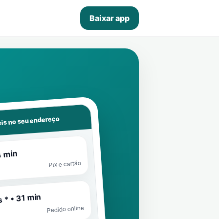
Baixar app
is no seu endereço
4 min
Pix e cartão
 * • 31 min
Pedido online