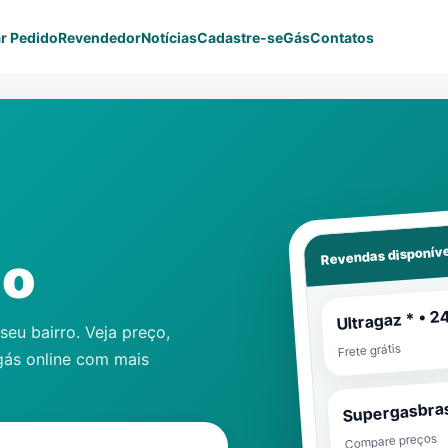
r Pedido
Revendedor
Notícias
Cadastre-se
Gás
Contatos
Revendas disponíve
io
Ultragaz * • 2
eu bairro. Veja preço,
Frete grátis
gás online com mais
Supergasbras
Compare preços