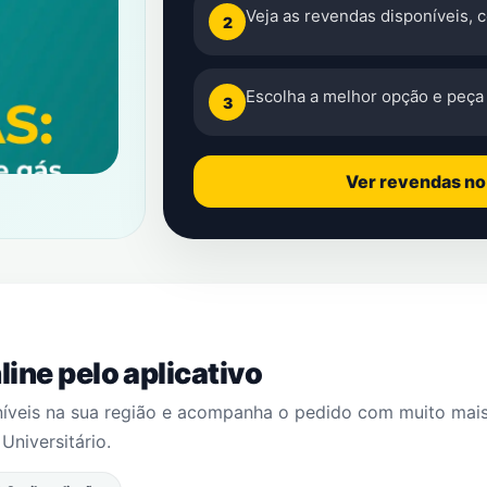
Veja as revendas disponíveis, 
2
Escolha a melhor opção e peça 
3
Ver revendas n
ine pelo aplicativo
níveis na sua região e acompanha o pedido com muito mai
m
Universitário
.