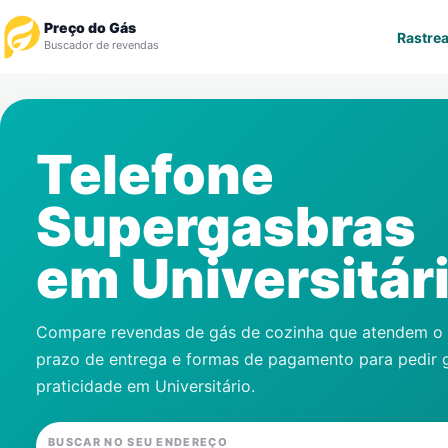
Preço do Gás
Rastrea
Buscador de revendas
Rastrear Pedido
Telefone
Revendedor
Supergasbras
Notícias
em
Universitár
Cadastre-se
Gás
Compare revendas de gás de cozinha que atendem o s
prazo de entrega e formas de pagamento para pedir 
Contatos
praticidade em
Universitário
.
BUSCAR NO SEU ENDEREÇO