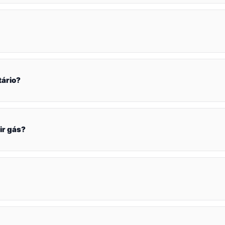
tário?
ir gás?