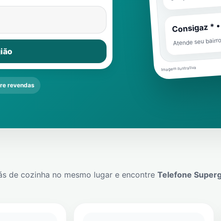
Consigaz * •
Atende seu bairr
ião
Imagem ilustrativa
e revendas
ás de cozinha no mesmo lugar e encontre
Telefone Super