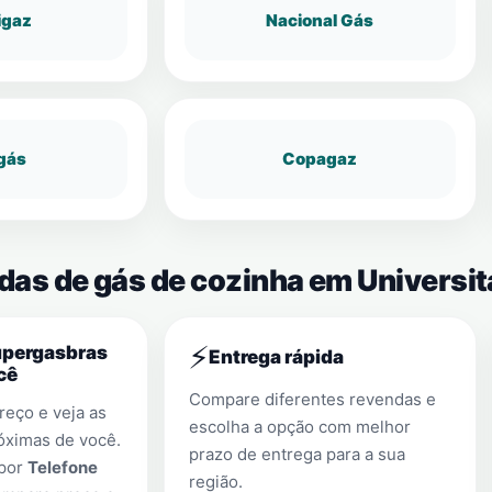
igaz
Nacional Gás
gás
Copagaz
das de gás de cozinha em Universit
⚡
upergasbras
Entrega rápida
cê
Compare diferentes revendas e
eço e veja as
escolha a opção com melhor
óximas de você.
prazo de entrega para a sua
 por
Telefone
região.