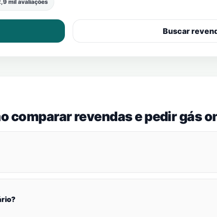
,9 mil avaliações
Buscar reven
o comparar revendas e pedir gás on
rio?