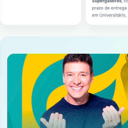
Supergasbras
, c
prazo de entrega 
em
Universitário
.