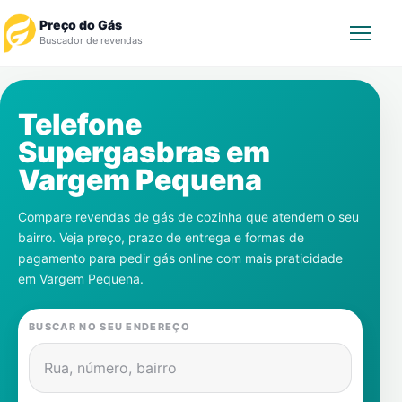
Preço do Gás
Buscador de revendas
Rastrear Pedido
Telefone
Supergasbras em
Revendedor
Vargem Pequena
Notícias
Compare revendas de gás de cozinha que atendem o seu
bairro. Veja preço, prazo de entrega e formas de
Cadastre-se
pagamento para pedir gás online com mais praticidade
em
Vargem Pequena
.
Gás
BUSCAR NO SEU ENDEREÇO
Contatos
Rua, número, bairro