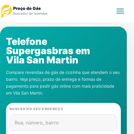
Preço do Gás
Buscador de revendas
Rastrear Pedido
Telefone
Supergasbras em
Revendedor
Vila San Martin
Notícias
Compare revendas de gás de cozinha que atendem o seu
bairro. Veja preço, prazo de entrega e formas de
Cadastre-se
pagamento para pedir gás online com mais praticidade
em
Vila San Martin
.
Gás
BUSCAR NO SEU ENDEREÇO
Contatos
Rua, número, bairro