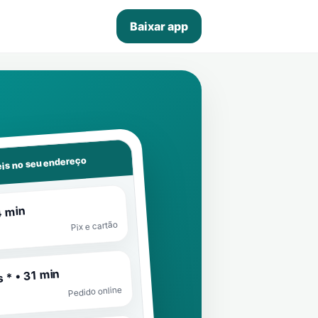
Baixar app
is no seu endereço
4 min
Pix e cartão
 * • 31 min
Pedido online