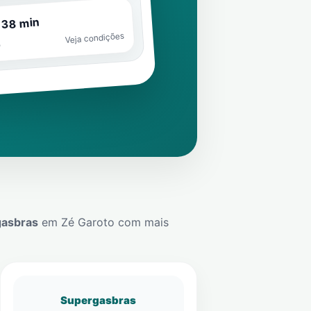
 38 min
Veja condições
o
gasbras
em
Zé Garoto
com mais
Supergasbras