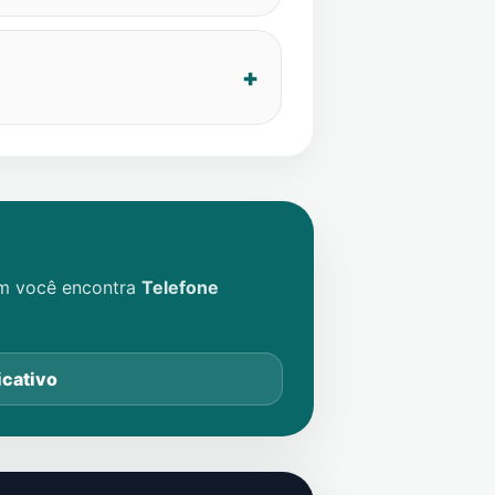
im você encontra
Telefone
icativo