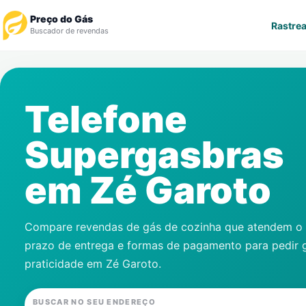
Preço do Gás
Rastrea
Buscador de revendas
Rastrear Pedido
Telefone
Revendedor
Supergasbras
Notícias
em
Zé Garoto
Cadastre-se
Gás
Compare revendas de gás de cozinha que atendem o s
prazo de entrega e formas de pagamento para pedir 
Contatos
praticidade em
Zé Garoto
.
BUSCAR NO SEU ENDEREÇO