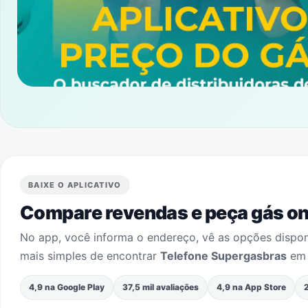
BAIXE O APLICATIVO
Compare revendas e peça gás onl
No app, você informa o endereço, vê as opções dispo
mais simples de encontrar
Telefone Supergasbras
e
4,9 na Google Play
37,5 mil avaliações
4,9 na App Store
2