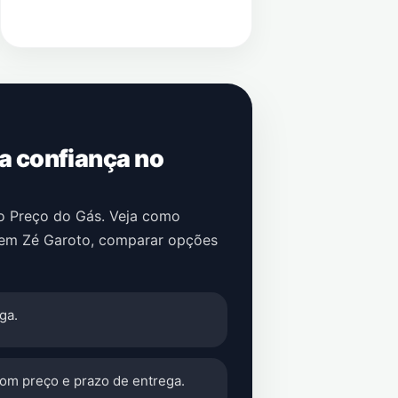
 a confiança no
no Preço do Gás. Veja como
em
Zé Garoto
, comparar opções
ga.
com preço e prazo de entrega.