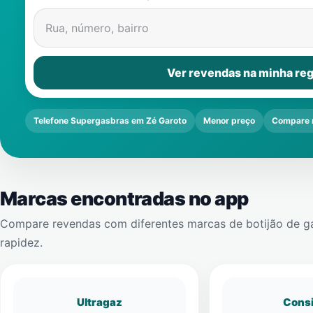
Rua, número, bairro
Ver revendas na minha reg
Telefone Supergasbras em Zé Garoto
Menor preço
Compare 
Marcas encontradas no app
Compare revendas com diferentes marcas de botijão de g
rapidez.
Ultragaz
Cons