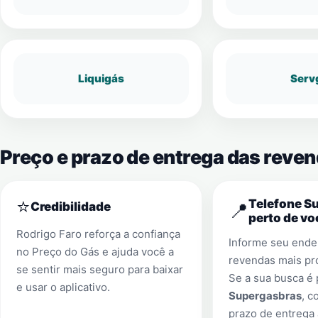
Liquigás
Serv
Preço e prazo de entrega das reve
⭐
Telefone S
📍
Credibilidade
perto de vo
Rodrigo Faro reforça a confiança
Informe seu ender
no Preço do Gás e ajuda você a
revendas mais pr
se sentir mais seguro para baixar
Se a sua busca é
e usar o aplicativo.
Supergasbras
, c
prazo de entrega 