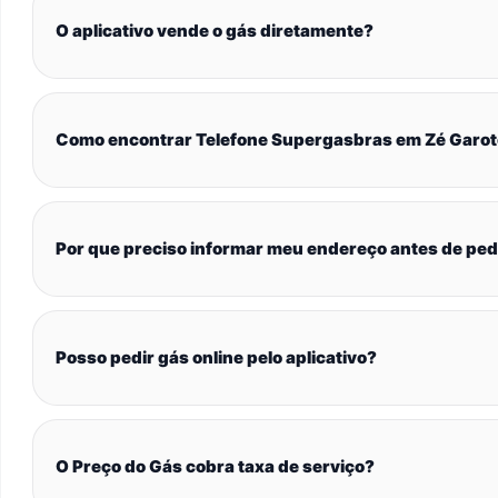
O aplicativo vende o gás diretamente?
Como encontrar Telefone Supergasbras em Zé Garo
Por que preciso informar meu endereço antes de ped
Posso pedir gás online pelo aplicativo?
O Preço do Gás cobra taxa de serviço?