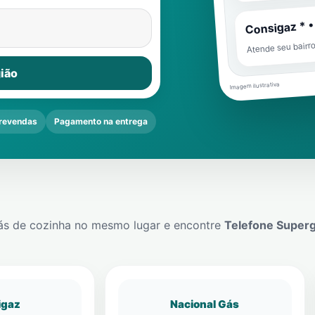
Consigaz * •
Atende seu bairr
ião
Imagem ilustrativa
revendas
Pagamento na entrega
ás de cozinha no mesmo lugar e encontre
Telefone Super
igaz
Nacional Gás