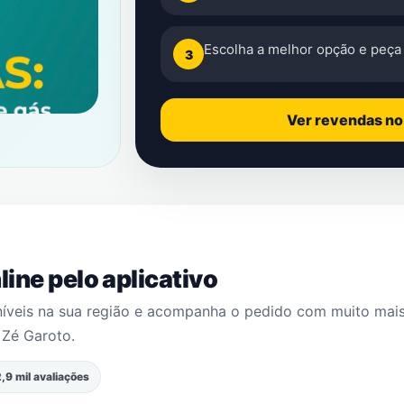
Escolha a melhor opção e peça 
3
Ver revendas n
ine pelo aplicativo
níveis na sua região e acompanha o pedido com muito mai
m
Zé Garoto
.
,9 mil avaliações