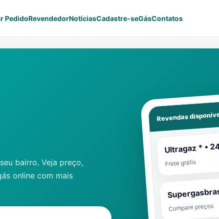
r Pedido
Revendedor
Notícias
Cadastre-se
Gás
Contatos
Revendas disponíve
Ultragaz * • 2
eu bairro. Veja preço,
Frete grátis
gás online com mais
Supergasbras
Compare preços