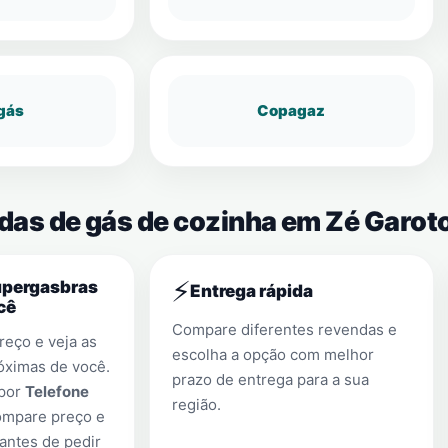
gás
Copagaz
ndas de gás de cozinha em Zé Garot
⚡
upergasbras
Entrega rápida
cê
Compare diferentes revendas e
eço e veja as
escolha a opção com melhor
óximas de você.
prazo de entrega para a sua
 por
Telefone
região.
ompare preço e
antes de pedir