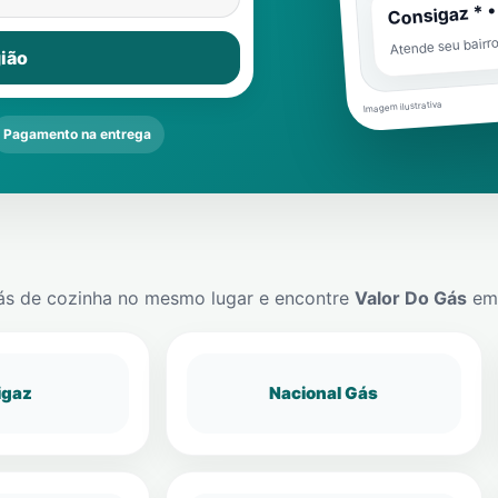
Consigaz * •
Atende seu bairr
ião
Imagem ilustrativa
Pagamento na entrega
ás de cozinha no mesmo lugar e encontre
Valor Do Gás
e
igaz
Nacional Gás