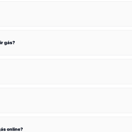
ir gás?
ás online?