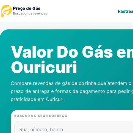
Preço do Gás
Rastrea
Buscador de revendas
Rastrear Pedido
Valor Do Gás e
Revendedor
Ouricuri
Notícias
Cadastre-se
Compare revendas de gás de cozinha que atendem o s
prazo de entrega e formas de pagamento para pedir 
Gás
praticidade em
Ouricuri
.
Contatos
BUSCAR NO SEU ENDEREÇO
Rua, número, bairro