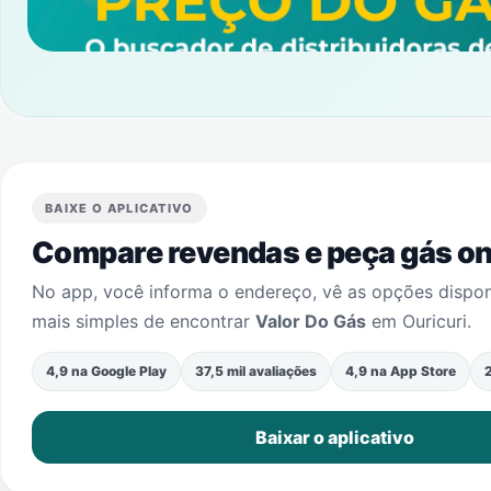
BAIXE O APLICATIVO
Compare revendas e peça gás onl
No app, você informa o endereço, vê as opções dispo
mais simples de encontrar
Valor Do Gás
em
Ouricuri
.
4,9 na Google Play
37,5 mil avaliações
4,9 na App Store
2
Baixar o aplicativo