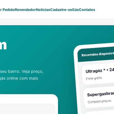
r Pedido
Revendedor
Notícias
Cadastre-se
Gás
Contatos
m
Revendas disponíve
Ultragaz * • 2
eu bairro. Veja preço,
gás online com mais
Frete grátis
Supergasbras
Compare preços