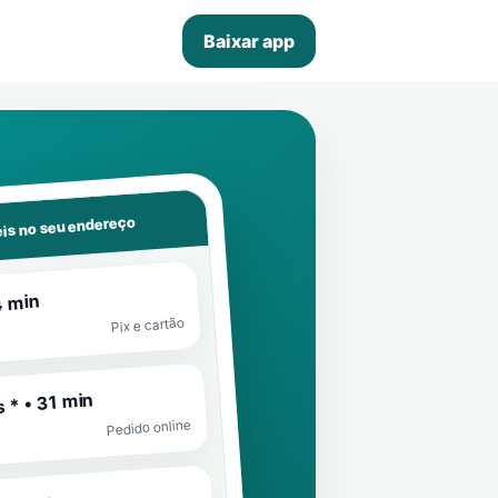
Baixar app
is no seu endereço
4 min
Pix e cartão
 * • 31 min
Pedido online