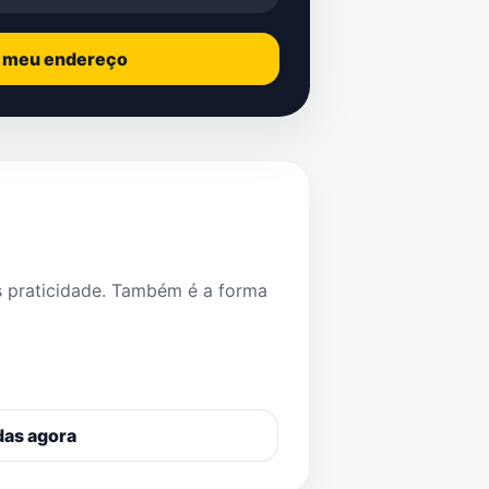
o meu endereço
s praticidade. Também é a forma
das agora