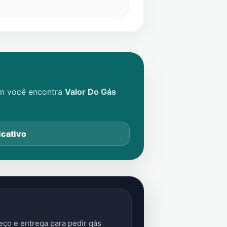
im você encontra
Valor Do Gás
icativo
ço e entrega para pedir gás