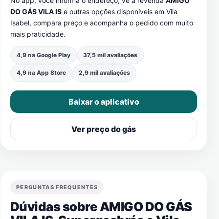
No app, você informa o endereço, vê a revenda
AMIGO
DO GÁS VILA IS
e outras opções disponíveis em
Vila
Isabel
, compara preço e acompanha o pedido com muito
mais praticidade.
4,9 na Google Play
37,5 mil avaliações
4,9 na App Store
2,9 mil avaliações
Baixar o aplicativo
Ver preço do gás
PERGUNTAS FREQUENTES
Dúvidas sobre AMIGO DO GÁS