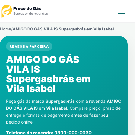
Preço do Gás
Buscador de revendas
Home
/
AMIGO DO GÁS VILA IS Supergasbrás em
Vila Isabel
Rastrear Pedido
REVENDA PARCEIRA
Revendedor
AMIGO DO GÁS
Notícias
VILA IS
Supergasbrás em
Cadastre-se
Vila Isabel
Gás
Peça gás da marca
Supergasbrás
com a revenda
AMIGO
DO GÁS VILA IS
em
Vila Isabel
. Compare preço, prazo de
Contatos
entrega e formas de pagamento antes de fazer seu
pedido online.
Telefone da revenda:
0800-000-0960