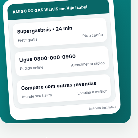
Vila Isabel
AMIGO DO GÁS VILA IS em
Supergasbrás • 24 min
Pix e cartão
Frete grátis
Ligue 0800-000-0960
Atendimento rápido
Pedido online
Compare com outras revendas
Escolha a melhor
Atende seu bairro
Imagem ilustrativa