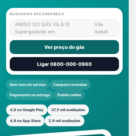
BUSCAR NO SEU ENDEREÇO
AMIGO DO GÁS VILA IS
Vila
Supergasbrás em
Isabel
Ver preço do gás
Ligar 0800-000-0960
Sem taxa de serviço
Compare revendas
Pagamento na entrega
Pedido online
4,9 na Google Play
37,5 mil avaliações
4,9 na App Store
2,9 mil avaliações