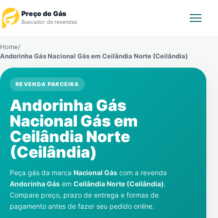
Preço do Gás
Buscador de revendas
Home
/
Rastrear Pedido
Andorinha Gás Nacional Gás em
Ceilândia Norte (Ceilândia)
Revendedor
REVENDA PARCEIRA
Andorinha Gás
Notícias
Nacional Gás em
Cadastre-se
Ceilândia Norte
(Ceilândia)
Gás
Peça gás da marca
Nacional Gás
com a revenda
Contatos
Andorinha Gás
em
Ceilândia Norte (Ceilândia)
.
Compare preço, prazo de entrega e formas de
pagamento antes de fazer seu pedido online.