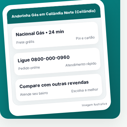
Ceilândia Norte (Ceilândia)
Andorinha Gás em
Nacional Gás • 24 min
Pix e cartão
Frete grátis
Ligue 0800-000-0960
Atendimento rápido
Pedido online
Compare com outras revendas
Escolha a melhor
Atende seu bairro
Imagem ilustrativa