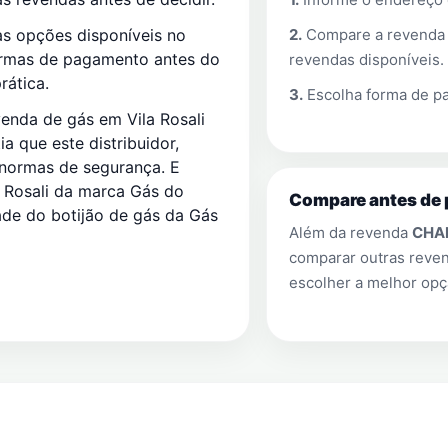
2.
Compare a revend
s opções disponíveis no
ormas de pagamento antes do
revendas disponíveis.
rática.
3.
Escolha forma de pa
enda de gás em Vila Rosali
 que este distribuidor,
 normas de segurança. E
Rosali da marca Gás do
Compare antes de 
ade do botijão de gás da Gás
Além da revenda
CHAM
comparar outras rev
escolher a melhor opç