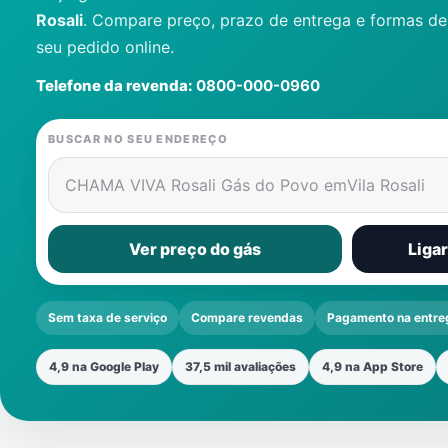
Rosali
. Compare preço, prazo de entrega e formas d
seu pedido online.
Telefone da revenda:
0800-000-0960
BUSCAR NO SEU ENDEREÇO
CHAMA VIVA Rosali Gás do Povo em
Vila Rosali
Ver preço do gás
Liga
Sem taxa de serviço
Compare revendas
Pagamento na entre
4,9 na Google Play
37,5 mil avaliações
4,9 na App Store