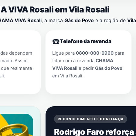
MA VIVA Rosali em
Vila Rosali
AMA VIVA Rosali
, a marca
Gás do Povo
e a região de
Vil
☎️
Telefone da revenda
adas dependem
Ligue para
0800-000-0960
para
rmado. Assim
falar com a revenda
CHAMA
 que realmente
VIVA Rosali
e pedir
Gás do Povo
li
.
em
Vila Rosali
.
RECONHECIMENTO E CONFIANÇA
Rodrigo Faro reforça