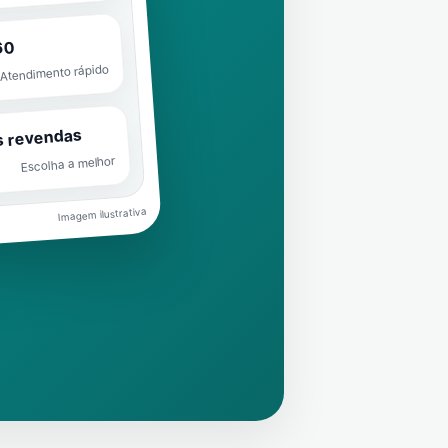
60
Atendimento rápido
s revendas
Escolha a melhor
Imagem ilustrativa