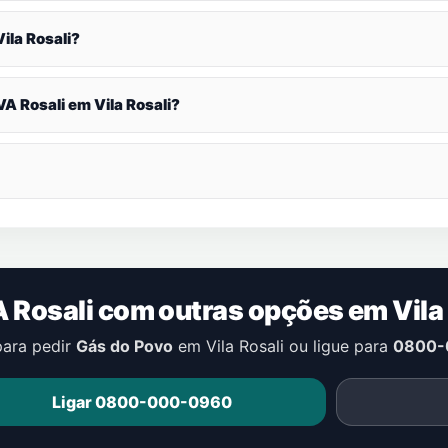
Vila Rosali
?
VA Rosali em
Vila Rosali
?
 Rosali com outras opções em
Vila
para pedir
Gás do Povo
em
Vila Rosali
ou ligue para
0800-
Ligar 0800-000-0960