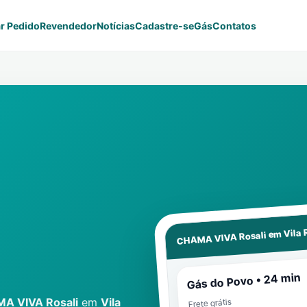
r Pedido
Revendedor
Notícias
Cadastre-se
Gás
Contatos
Vila 
CHAMA VIVA Rosali em
Gás do Povo • 24 min
A VIVA Rosali
em
Vila
Frete grátis