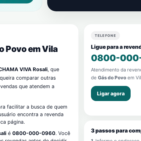
TELEFONE
do Povo em
Vila
Ligue para a reve
0800-000
CHAMA VIVA Rosali
, que
Atendimento da reve
 queira comparar outras
de
Gás do Povo
em
Vi
revendas que atendem a
Ligar agora
a facilitar a busca de quem
 usuário encontra a revenda
ca página.
3 passos para com
ali
é
0800-000-0960
. Você
 revendas antes de decidir.
1.
Informe o endereço