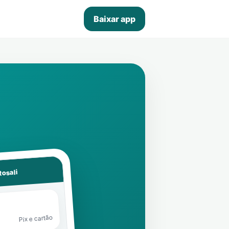
Baixar app
Rosali
Pix e cartão