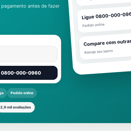
e pagamento antes de fazer
Ligue 0800-000-09
Pedido online
Compare com outra
Atende seu bairro
r 0800-000-0960
ga
Pedido online
2,9 mil avaliações