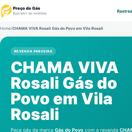
Preço do Gás
Rastrea
Buscador de revendas
Home
/
CHAMA VIVA Rosali Gás do Povo em
Vila Rosali
Rastrear Pedido
Revendedor
REVENDA PARCEIRA
CHAMA VIVA
Notícias
Rosali Gás do
Cadastre-se
Povo em
Vila
Gás
Rosali
Contatos
Peça gás da marca
Gás do Povo
com a revenda
CHAM