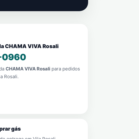
nda CHAMA VIVA Rosali
-0960
nda
CHAMA VIVA Rosali
para pedidos
la Rosali
.
prar gás
 de entrega em
Vila Rosali
.