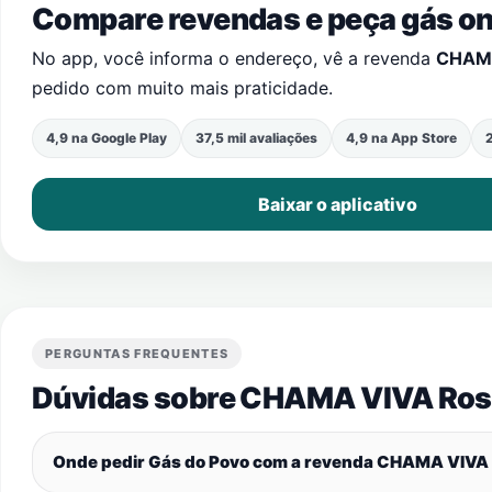
Compare revendas e peça gás onl
No app, você informa o endereço, vê a revenda
CHAMA
pedido com muito mais praticidade.
4,9 na Google Play
37,5 mil avaliações
4,9 na App Store
2
Baixar o aplicativo
PERGUNTAS FREQUENTES
Dúvidas sobre CHAMA VIVA Rosa
Onde pedir Gás do Povo com a revenda CHAMA VIVA 