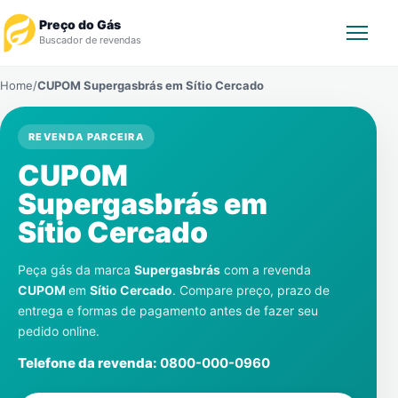
Preço do Gás
Buscador de revendas
Home
/
CUPOM Supergasbrás em
Sítio Cercado
Rastrear Pedido
REVENDA PARCEIRA
Revendedor
CUPOM
Notícias
Supergasbrás em
Sítio Cercado
Cadastre-se
Peça gás da marca
Supergasbrás
com a revenda
Gás
CUPOM
em
Sítio Cercado
. Compare preço, prazo de
entrega e formas de pagamento antes de fazer seu
Contatos
pedido online.
Telefone da revenda:
0800-000-0960