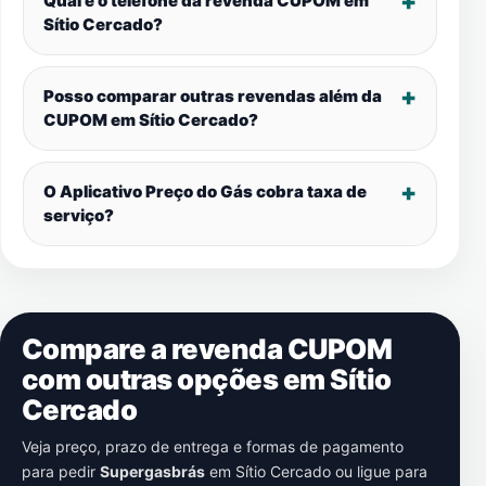
Qual é o telefone da revenda CUPOM em
Sítio Cercado
?
Posso comparar outras revendas além da
CUPOM em
Sítio Cercado
?
O Aplicativo Preço do Gás cobra taxa de
serviço?
Compare a revenda CUPOM
com outras opções em
Sítio
Cercado
Veja preço, prazo de entrega e formas de pagamento
para pedir
Supergasbrás
em
Sítio Cercado
ou ligue para