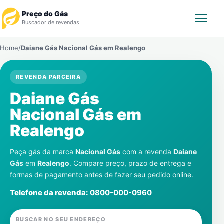
Preço do Gás
Buscador de revendas
Home
/
Daiane Gás Nacional Gás em
Realengo
Rastrear Pedido
REVENDA PARCEIRA
Revendedor
Daiane Gás
Notícias
Nacional Gás em
Realengo
Cadastre-se
Peça gás da marca
Nacional Gás
com a revenda
Daiane
Gás
Gás
em
Realengo
. Compare preço, prazo de entrega e
formas de pagamento antes de fazer seu pedido online.
Contatos
Telefone da revenda:
0800-000-0960
BUSCAR NO SEU ENDEREÇO