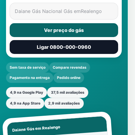
Daiane Gás Nacional Gás em
Realengo
Ver preço do gás
Ligar 0800-000-0960
Sem taxa de serviço
Compare revendas
Pagamento na entrega
Pedido online
4,9 na Google Play
37,5 mil avaliações
4,9 na App Store
2,9 mil avaliações
Realengo
Daiane Gás em