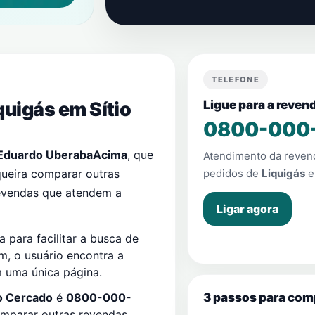
TELEFONE
quigás em
Sítio
Ligue para a reve
0800-000
Eduardo UberabaAcima
, que
Atendimento da reve
queira comparar outras
pedidos de
Liquigás
revendas que atendem a
Ligar agora
para facilitar a busca de
im, o usuário encontra a
m uma única página.
3 passos para com
io Cercado
é
0800-000-
omparar outras revendas