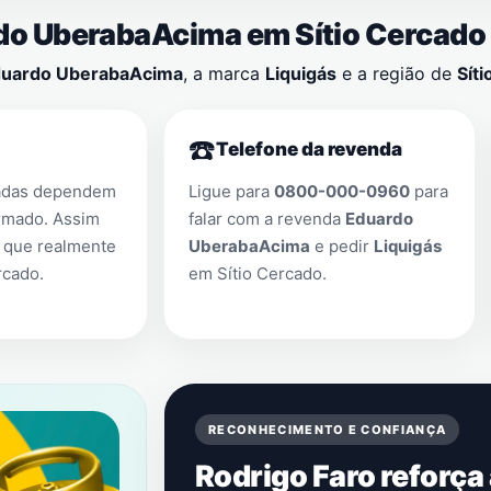
ardo UberabaAcima em
Sítio Cercado
uardo UberabaAcima
, a marca
Liquigás
e a região de
Sít
☎️
Telefone da revenda
adas dependem
Ligue para
0800-000-0960
para
rmado. Assim
falar com a revenda
Eduardo
 que realmente
UberabaAcima
e pedir
Liquigás
rcado
.
em
Sítio Cercado
.
RECONHECIMENTO E CONFIANÇA
Rodrigo Faro reforça