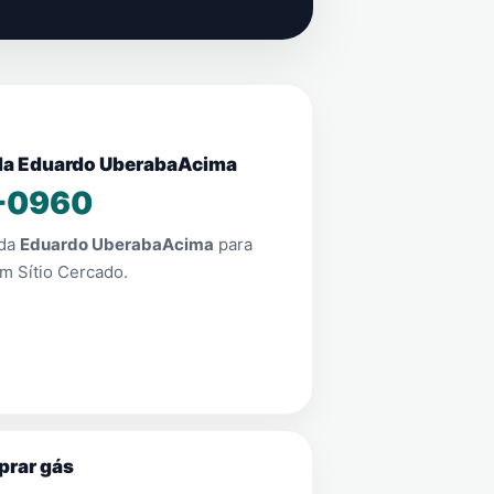
nda Eduardo UberabaAcima
-0960
nda
Eduardo UberabaAcima
para
em
Sítio Cercado
.
prar gás