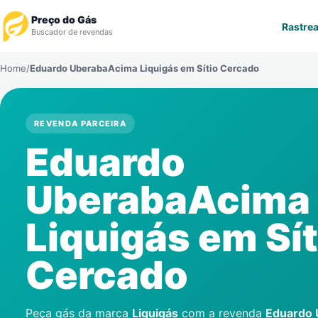
Preço do Gás
Rastrea
Buscador de revendas
Home
/
Eduardo UberabaAcima Liquigás em
Sítio Cercado
Rastrear Pedido
Revendedor
REVENDA PARCEIRA
Eduardo
Notícias
UberabaAcima
Cadastre-se
Liquigás em
Sí
Gás
Cercado
Contatos
Peça gás da marca
Liquigás
com a revenda
Eduardo