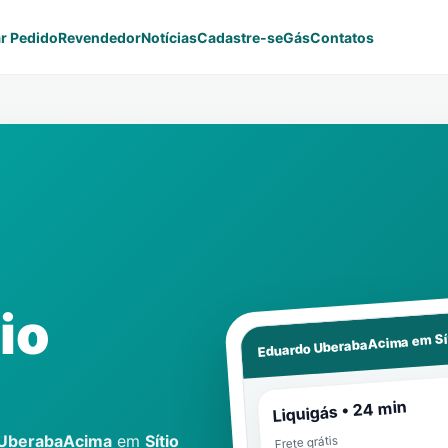
r Pedido
Revendedor
Notícias
Cadastre-se
Gás
Contatos
tio
S
Eduardo UberabaAcima em
Liquigás • 24 min
 UberabaAcima
em
Sítio
Frete grátis