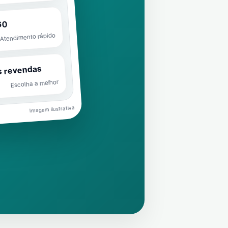
60
Atendimento rápido
s revendas
Escolha a melhor
Imagem ilustrativa