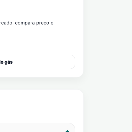
ercado
, compara preço e
do gás