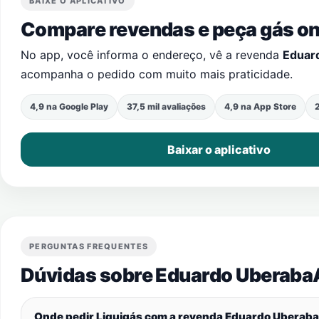
BAIXE O APLICATIVO
Compare revendas e peça gás onl
No app, você informa o endereço, vê a revenda
Eduar
acompanha o pedido com muito mais praticidade.
4,9 na Google Play
37,5 mil avaliações
4,9 na App Store
2
Baixar o aplicativo
PERGUNTAS FREQUENTES
Dúvidas sobre Eduardo UberabaA
Onde pedir Liquigás com a revenda Eduardo Ubera