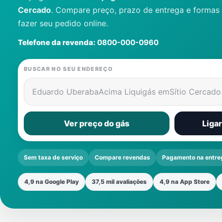
Cercado
. Compare preço, prazo de entrega e formas
fazer seu pedido online.
Telefone da revenda:
0800-000-0960
BUSCAR NO SEU ENDEREÇO
Eduardo UberabaAcima Liquigás em
Sítio Cercado
Ver preço do gás
Liga
Sem taxa de serviço
Compare revendas
Pagamento na entre
4,9 na Google Play
37,5 mil avaliações
4,9 na App Store