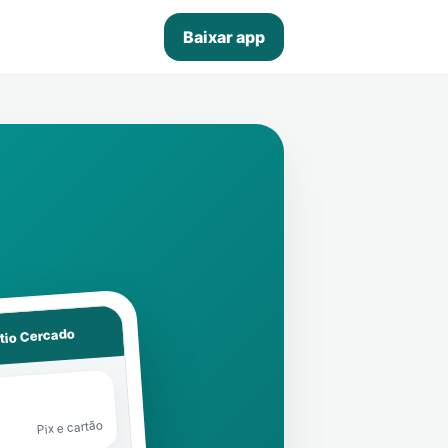
Baixar app
ítio Cercado
Pix e cartão