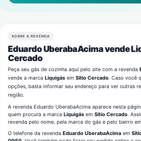
SOBRE A REVENDA
Eduardo UberabaAcima vende Li
Cercado
Peça seu gás de cozinha aqui pelo site com a revenda
vende a marca
Liquigás
em
Sítio Cercado
. Caso você 
opções, basta informar seu endereço para ver outras 
região.
A revenda Eduardo UberabaAcima aparece nesta página 
quem procura a marca
Liquigás
em
Sítio Cercado
. Ass
revenda pelo nome, pela marca do gás e pelo bairro e
O telefone da revenda
Eduardo UberabaAcima
em
Sít
0960
. Você também pode fazer seu pedido online e c