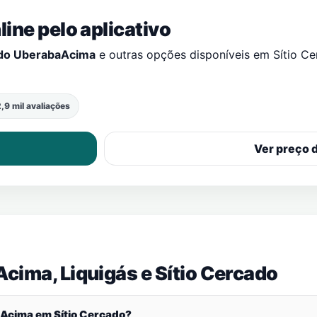
ine pelo aplicativo
do UberabaAcima
e outras opções disponíveis em
Sítio C
,9 mil avaliações
Ver preço 
cima, Liquigás e
Sítio Cercado
baAcima em
Sítio Cercado
?