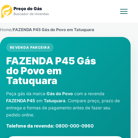
Preço do Gás
Buscador de revendas
Home
/
FAZENDA P45 Gás do Povo em
Tatuquara
Rastrear Pedido
REVENDA PARCEIRA
Revendedor
FAZENDA P45 Gás
Notícias
do Povo em
Tatuquara
Cadastre-se
Peça gás da marca
Gás do Povo
com a revenda
Gás
FAZENDA P45
em
Tatuquara
. Compare preço, prazo de
entrega e formas de pagamento antes de fazer seu
Contatos
pedido online.
Telefone da revenda:
0800-000-0960