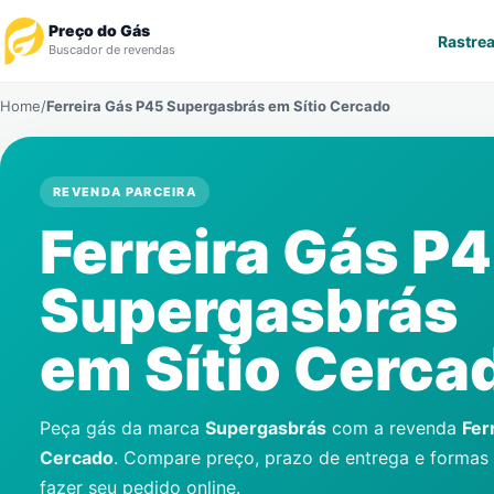
Preço do Gás
Rastrea
Buscador de revendas
Home
/
Ferreira Gás P45 Supergasbrás em
Sítio Cercado
Rastrear Pedido
Revendedor
REVENDA PARCEIRA
Ferreira Gás P
Notícias
Supergasbrás
Cadastre-se
em
Sítio Cerca
Gás
Contatos
Peça gás da marca
Supergasbrás
com a revenda
Fer
Cercado
. Compare preço, prazo de entrega e formas
fazer seu pedido online.