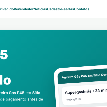
r Pedido
Revendedor
Notícias
Cadastre-se
Gás
Contatos
45
Sítio Ce
do
Ferreira Gás P45 em
Supergasbrás • 24 mi
reira Gás P45
em
Sítio
 de pagamento antes de
Frete grátis