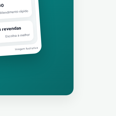
60
Atendimento rápido
s revendas
Escolha a melhor
Imagem ilustrativa