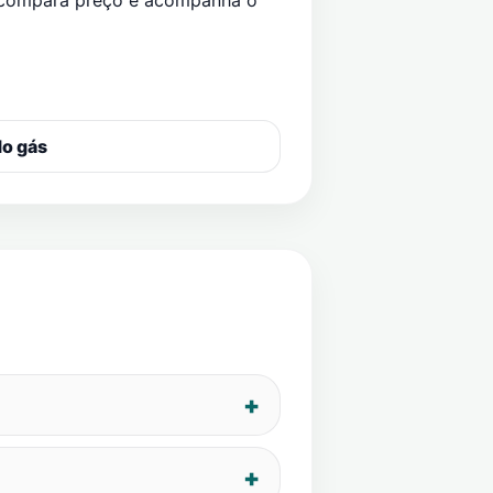
 compara preço e acompanha o
do gás