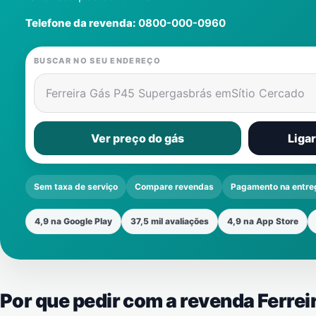
Telefone da revenda:
0800-000-0960
BUSCAR NO SEU ENDEREÇO
Ferreira Gás P45 Supergasbrás em
Sítio Cercado
Ver preço do gás
Liga
Sem taxa de serviço
Compare revendas
Pagamento na entre
4,9 na Google Play
37,5 mil avaliações
4,9 na App Store
Por que pedir com a revenda Ferre