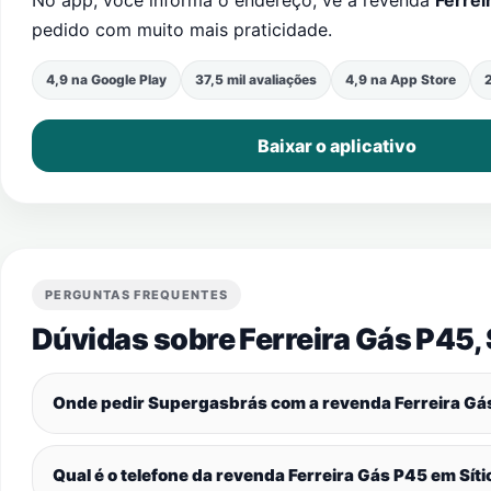
No app, você informa o endereço, vê a revenda
Ferrei
pedido com muito mais praticidade.
4,9 na Google Play
37,5 mil avaliações
4,9 na App Store
2
Baixar o aplicativo
PERGUNTAS FREQUENTES
Dúvidas sobre Ferreira Gás P45,
Onde pedir Supergasbrás com a revenda Ferreira G
Qual é o telefone da revenda Ferreira Gás P45 em
Sít