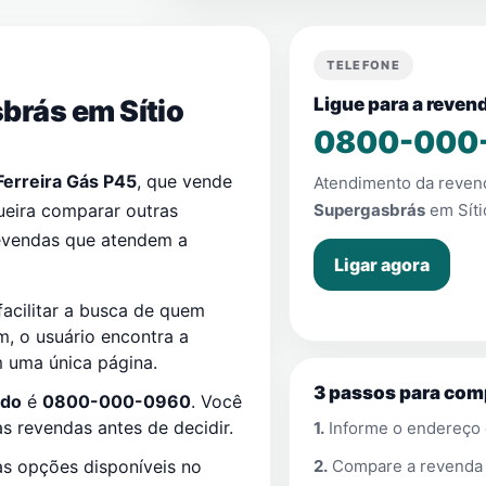
TELEFONE
sbrás em
Sítio
Ligue para a reven
0800-000
Ferreira Gás P45
, que vende
Atendimento da reve
ueira comparar outras
Supergasbrás
em
Sít
revendas que atendem a
Ligar agora
facilitar a busca de quem
im, o usuário encontra a
m uma única página.
3 passos para com
ado
é
0800-000-0960
. Você
 revendas antes de decidir.
1.
Informe o endereço
2.
Compare a revend
s opções disponíveis no