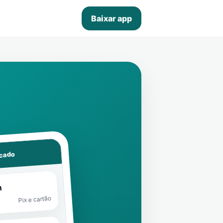
Baixar app
rcado
n
Pix e cartão