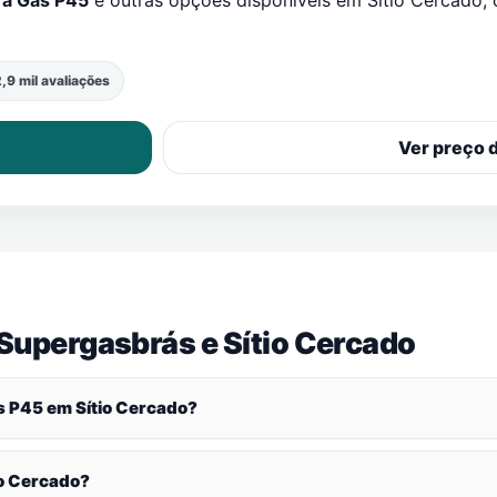
ra Gás P45
e outras opções disponíveis em
Sítio Cercado
,
,9 mil avaliações
Ver preço 
 Supergasbrás e
Sítio Cercado
ás P45 em
Sítio Cercado
?
io Cercado
?