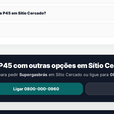
ás P45 em
Sítio Cercado
?
 P45 com outras opções em
Sítio C
para pedir
Supergasbrás
em
Sítio Cercado
ou ligue para
0
Ligar 0800-000-0960