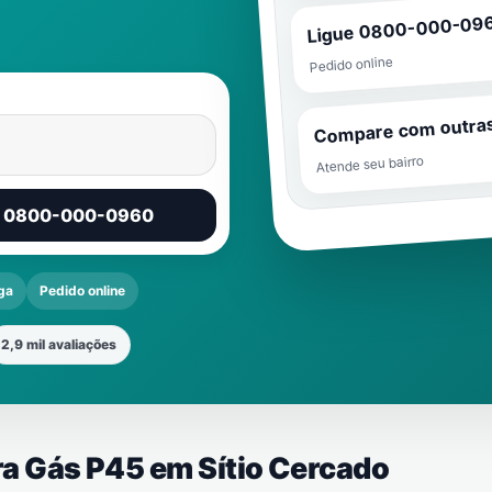
Ligue 0800-000-09
Pedido online
Compare com outra
Atende seu bairro
r 0800-000-0960
ga
Pedido online
2,9 mil avaliações
ira Gás P45 em
Sítio Cercado