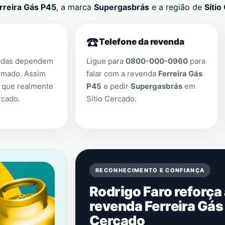
rreira Gás P45
, a marca
Supergasbrás
e a região de
Sítio
☎️
Telefone da revenda
adas dependem
Ligue para
0800-000-0960
para
rmado. Assim
falar com a revenda
Ferreira Gás
 que realmente
P45
e pedir
Supergasbrás
em
rcado
.
Sítio Cercado
.
RECONHECIMENTO E CONFIANÇA
Rodrigo Faro reforça
revenda Ferreira Gás
Cercado