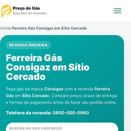
Preço do Gás
Buscador de revendas
Home
/
Ferreira Gás Consigaz em
Sítio Cercado
Rastrear Pedido
REVENDA PARCEIRA
Revendedor
Ferreira Gás
Notícias
Consigaz em
Sítio
Cercado
Cadastre-se
Peça gás da marca
Consigaz
com a revenda
Ferreira
Gás
Gás
em
Sítio Cercado
. Compare preço, prazo de entrega
e formas de pagamento antes de fazer seu pedido online.
Contatos
Telefone da revenda:
0800-000-0960
BUSCAR NO SEU ENDEREÇO