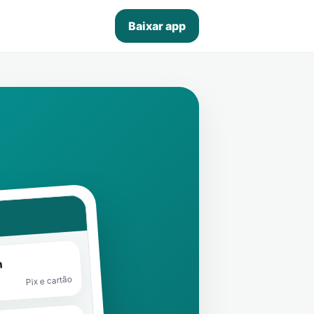
Baixar app
n
Pix e cartão