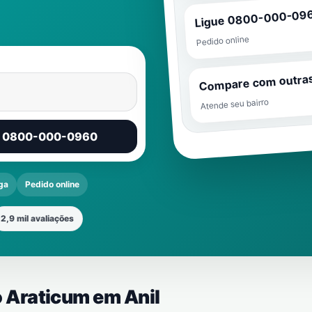
Ligue 0800-000-09
Pedido online
Compare com outra
Atende seu bairro
r 0800-000-0960
ga
Pedido online
2,9 mil avaliações
ão Araticum em
Anil