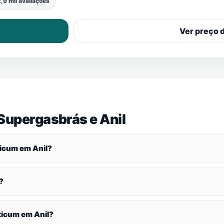
,9 mil avaliações
Ver preço 
 Supergasbrás e
Anil
ticum em
Anil
?
?
aticum em
Anil
?