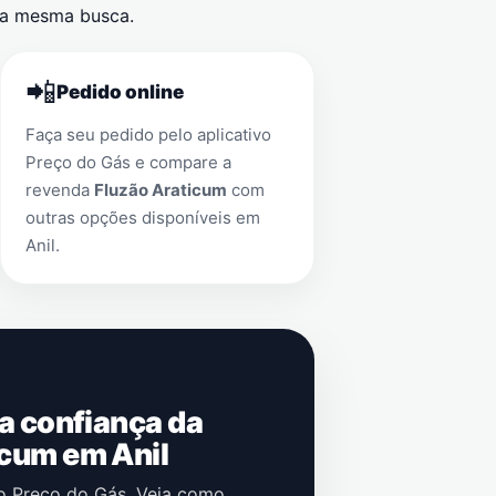
a mesma busca.
📲
Pedido online
Faça seu pedido pelo aplicativo
Preço do Gás e compare a
revenda
Fluzão Araticum
com
outras opções disponíveis em
Anil
.
 a confiança da
icum em Anil
no Preço do Gás. Veja como