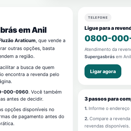
TELEFONE
sbrás em
Anil
Ligue para a reven
0800-000
Fluzão Araticum
, que vende a
rar outras opções, basta
Atendimento da reve
endem a região.
Supergasbrás
em
Ani
acilitar a busca de quem
Ligar agora
rio encontra a revenda pelo
ágina.
0-000-0960
. Você também
s antes de decidir.
3 passos para com
1.
Informe o endereço
s opções disponíveis no
ormas de pagamento antes do
2.
Compare a revend
rática.
revendas disponíveis.