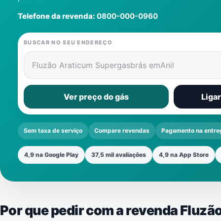
Telefone da revenda:
0800-000-0960
BUSCAR NO SEU ENDEREÇO
Fluzão Araticum Supergasbrás em
Anil
Ver preço do gás
Liga
Sem taxa de serviço
Compare revendas
Pagamento na entre
4,9 na Google Play
37,5 mil avaliações
4,9 na App Store
Por que pedir com a revenda Fluz