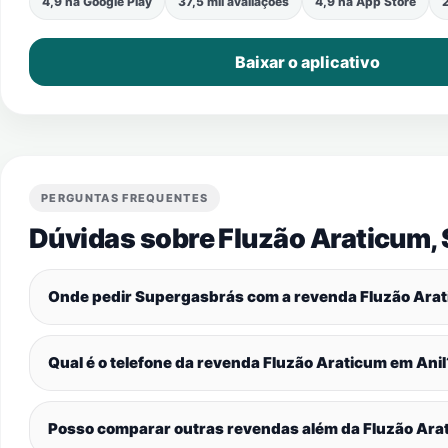
4,9 na Google Play
37,5 mil avaliações
4,9 na App Store
2
Baixar o aplicativo
PERGUNTAS FREQUENTES
Dúvidas sobre Fluzão Araticum,
Onde pedir Supergasbrás com a revenda Fluzão Ara
Qual é o telefone da revenda Fluzão Araticum em
Anil
Posso comparar outras revendas além da Fluzão Ar