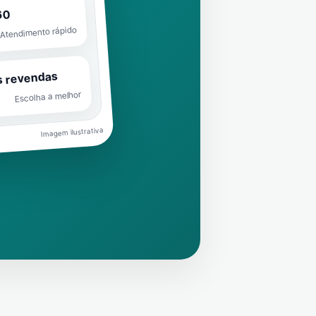
60
Atendimento rápido
s revendas
Escolha a melhor
Imagem ilustrativa