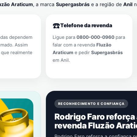
uzão Araticum
, a marca
Supergasbrás
e a região de
Anil
n
☎️
Telefone da revenda
adas dependem
Ligue para
0800-000-0960
para
rmado. Assim
falar com a revenda
Fluzão
 que realmente
Araticum
e pedir
Supergasbrás
em
Anil
.
RECONHECIMENTO E CONFIANÇA
Rodrigo Faro reforça
revenda Fluzão Arat
Rodrigo Faro reforça a confiança 