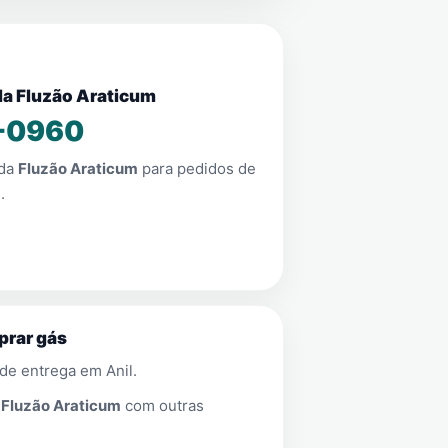
da Fluzão Araticum
-0960
nda
Fluzão Araticum
para pedidos de
l
.
prar gás
 de entrega em
Anil
.
a
Fluzão Araticum
com outras