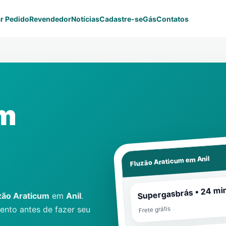
r Pedido
Revendedor
Notícias
Cadastre-se
Gás
Contatos
um
Anil
Fluzão Araticum em
Supergasbrás • 24 mi
zão Araticum
em
Anil
.
nto antes de fazer seu
Frete grátis