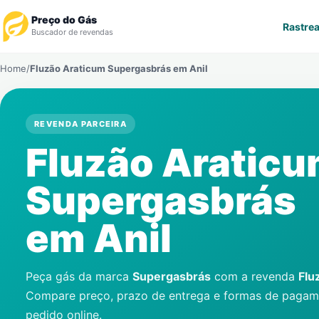
Preço do Gás
Rastrea
Buscador de revendas
Home
/
Fluzão Araticum Supergasbrás em
Anil
Rastrear Pedido
Revendedor
REVENDA PARCEIRA
Fluzão Aratic
Notícias
Supergasbrás
Cadastre-se
em
Anil
Gás
Contatos
Peça gás da marca
Supergasbrás
com a revenda
Flu
Compare preço, prazo de entrega e formas de pagame
pedido online.