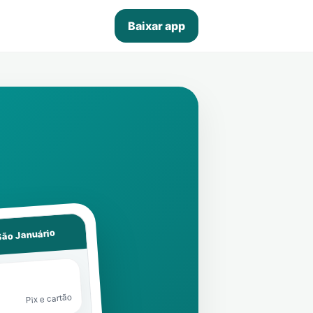
Baixar app
São Januário
Pix e cartão