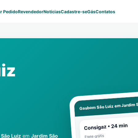
r Pedido
Revendedor
Notícias
Cadastre-se
Gás
Contatos
iz
Jardim 
Gasbom São Luiz em
Consigaz • 24 min
São Luiz
em
Jardim São
Frete grátis