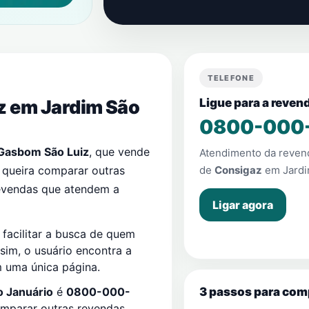
TELEFONE
az em
Jardim São
Ligue para a reve
0800-000
Gasbom São Luiz
, que vende
Atendimento da reve
 queira comparar outras
de
Consigaz
em
Jard
revendas que atendem a
Ligar agora
facilitar a busca de quem
ssim, o usuário encontra a
m uma única página.
3 passos para com
o Januário
é
0800-000-
omparar outras revendas