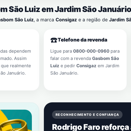
om São Luiz em
Jardim São Januári
sbom São Luiz
, a marca
Consigaz
e a região de
Jardim S
☎️
Telefone da revenda
adas dependem
Ligue para
0800-000-0960
para
rmado. Assim
falar com a revenda
Gasbom São
 que realmente
Luiz
e pedir
Consigaz
em
Jardim
São Januário
.
São Januário
.
RECONHECIMENTO E CONFIANÇA
Rodrigo Faro reforça