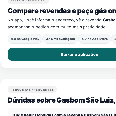
BAIXE O APLICATIVO
Compare revendas e peça gás onl
No app, você informa o endereço, vê a revenda
Gasbo
acompanha o pedido com muito mais praticidade.
4,9 na Google Play
37,5 mil avaliações
4,9 na App Store
2
Baixar o aplicativo
PERGUNTAS FREQUENTES
Dúvidas sobre Gasbom São Luiz,
Onde pedir Consigaz com a revenda Gasbom São Lui