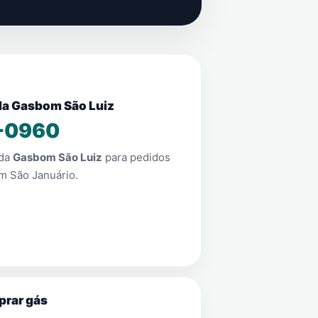
nda Gasbom São Luiz
-0960
nda
Gasbom São Luiz
para pedidos
im São Januário
.
prar gás