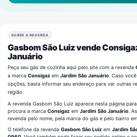
SOBRE A REVENDA
Gasbom São Luiz vende Consig
Januário
Peça seu gás de cozinha aqui pelo site com a revenda
a marca
Consigaz
em
Jardim São Januário
. Caso você
opções, basta informar seu endereço para ver outras 
região.
A revenda Gasbom São Luiz aparece nesta página para 
procura a marca
Consigaz
em
Jardim São Januário
. A
revenda pelo nome, pela marca do gás e pelo bairro e
O telefone da revenda
Gasbom São Luiz
em
Jardim Sã
0960
. Você também pode fazer seu pedido online e c