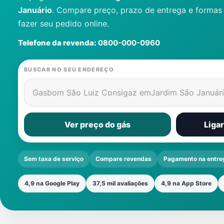
Januário
. Compare preço, prazo de entrega e forma
fazer seu pedido online.
Telefone da revenda:
0800-000-0960
BUSCAR NO SEU ENDEREÇO
Gasbom São Luiz Consigaz em
Jardim São Január
Ver preço do gás
Liga
Sem taxa de serviço
Compare revendas
Pagamento na entre
4,9 na Google Play
37,5 mil avaliações
4,9 na App Store