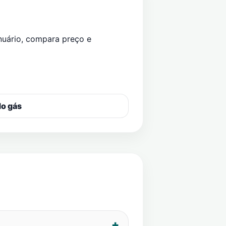
nuário
, compara preço e
do gás