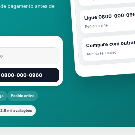
s de pagamento antes de
Ligue 0800-000-09
Pedido online
Compare com outra
Atende seu bairro
io
r 0800-000-0960
ga
Pedido online
2,9 mil avaliações