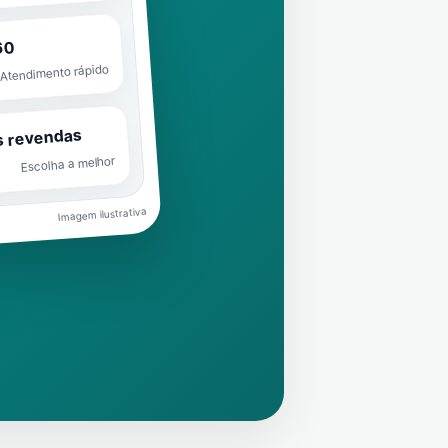
60
Atendimento rápido
s revendas
Escolha a melhor
Imagem ilustrativa