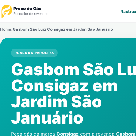
Preço do Gás
Rastrea
Buscador de revendas
Home
/
Gasbom São Luiz Consigaz em
Jardim São Januário
Rastrear Pedido
Revendedor
REVENDA PARCEIRA
Gasbom São Lu
Notícias
Consigaz em
Cadastre-se
Jardim São
Gás
Januário
Contatos
Peça gás da marca
Consigaz
com a revenda
Gasbom 