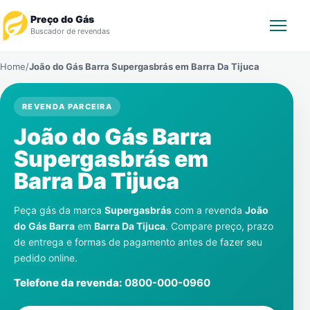
Preço do Gás
Buscador de revendas
Home
/
João do Gás Barra Supergasbrás em
Barra Da Tijuca
Rastrear Pedido
REVENDA PARCEIRA
Revendedor
João do Gás Barra
Notícias
Supergasbrás em
Barra Da Tijuca
Cadastre-se
Peça gás da marca
Supergasbrás
com a revenda
João
Gás
do Gás Barra
em
Barra Da Tijuca
. Compare preço, prazo
de entrega e formas de pagamento antes de fazer seu
Contatos
pedido online.
Telefone da revenda:
0800-000-0960