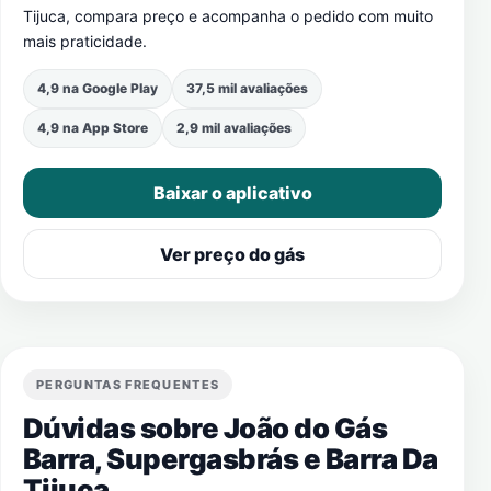
Tijuca
, compara preço e acompanha o pedido com muito
mais praticidade.
4,9 na Google Play
37,5 mil avaliações
4,9 na App Store
2,9 mil avaliações
Baixar o aplicativo
Ver preço do gás
PERGUNTAS FREQUENTES
Dúvidas sobre João do Gás
Barra, Supergasbrás e
Barra Da
Tijuca