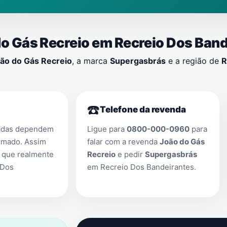
do Gás Recreio em
Recreio Dos Band
ão do Gás Recreio
, a marca
Supergasbrás
e a região de
R
☎️
Telefone da revenda
adas dependem
Ligue para
0800-000-0960
para
rmado. Assim
falar com a revenda
João do Gás
 que realmente
Recreio
e pedir
Supergasbrás
 Dos
em
Recreio Dos Bandeirantes
.