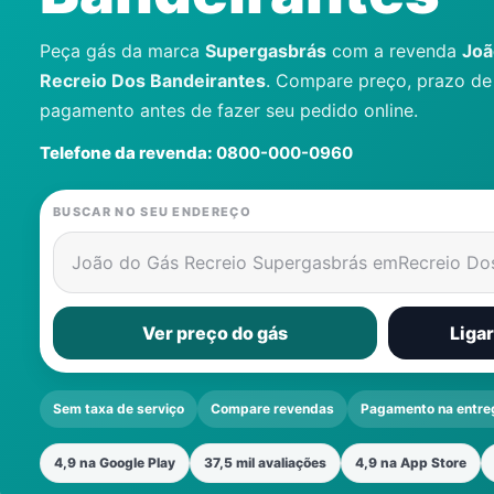
Peça gás da marca
Supergasbrás
com a revenda
Joã
Recreio Dos Bandeirantes
. Compare preço, prazo de
pagamento antes de fazer seu pedido online.
Telefone da revenda:
0800-000-0960
BUSCAR NO SEU ENDEREÇO
João do Gás Recreio Supergasbrás em
Recreio Do
Ver preço do gás
Liga
Sem taxa de serviço
Compare revendas
Pagamento na entre
4,9 na Google Play
37,5 mil avaliações
4,9 na App Store