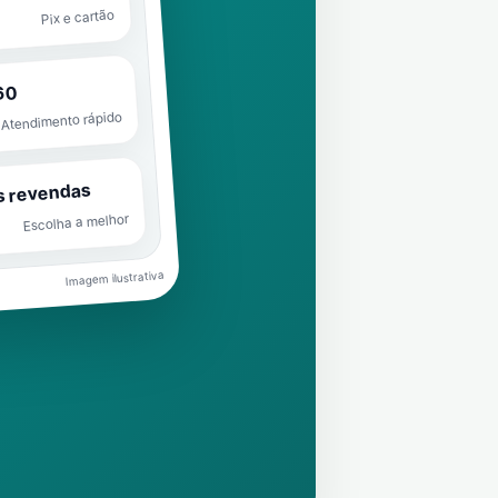
Pix e cartão
60
Atendimento rápido
s revendas
Escolha a melhor
Imagem ilustrativa