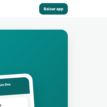
Baixar app
eio Dos
n