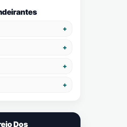
ndeirantes
reio Dos