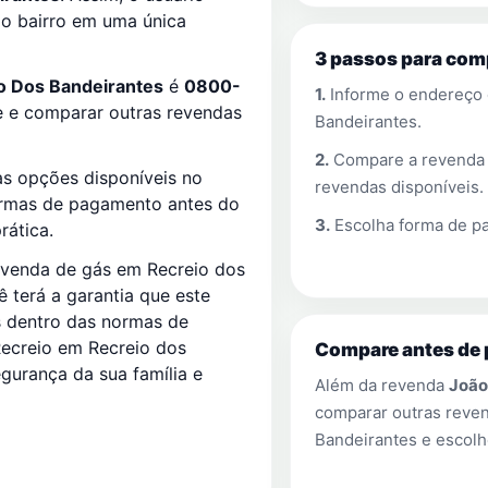
lo bairro em uma única
3 passos para com
o Dos Bandeirantes
é
0800-
1.
Informe o endereço
e e comparar outras revendas
Bandeirantes
.
2.
Compare a revend
s opções disponíveis no
revendas disponíveis.
ormas de pagamento antes do
3.
Escolha forma de pa
rática.
e venda de gás em Recreio dos
 terá a garantia que este
es dentro das normas de
ecreio em Recreio dos
Compare antes de 
gurança da sua família e
Além da revenda
João
comparar outras rev
Bandeirantes
e escolh