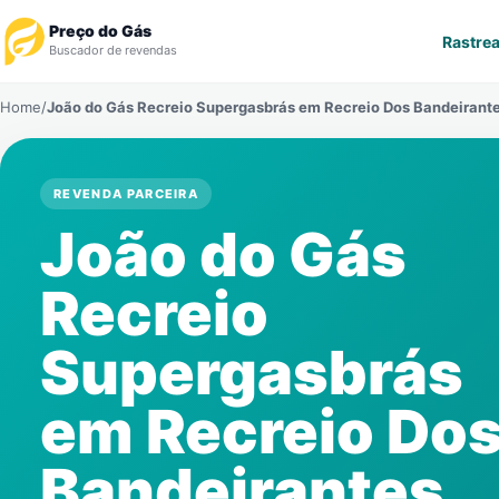
Preço do Gás
Rastrea
Buscador de revendas
Home
/
João do Gás Recreio Supergasbrás em
Recreio Dos Bandeirant
Rastrear Pedido
Revendedor
REVENDA PARCEIRA
João do Gás
Notícias
Recreio
Cadastre-se
Supergasbrás
Gás
em
Recreio Do
Contatos
Bandeirantes