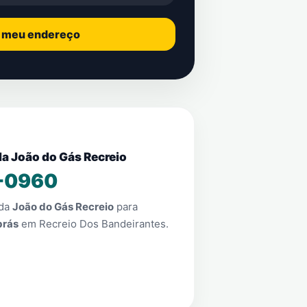
o meu endereço
da João do Gás Recreio
-0960
nda
João do Gás Recreio
para
brás
em
Recreio Dos Bandeirantes
.