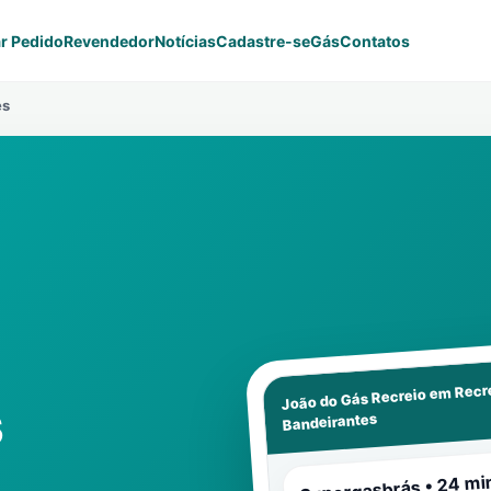
r Pedido
Revendedor
Notícias
Cadastre-se
Gás
Contatos
es
Recr
João do Gás Recreio em
s
Bandeirantes
Supergasbrás • 24 mi