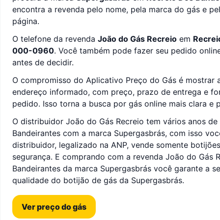
encontra a revenda pelo nome, pela marca do gás e pe
página.
O telefone da revenda
João do Gás Recreio
em
Recrei
000-0960
. Você também pode fazer seu pedido onlin
antes de decidir.
O compromisso do Aplicativo Preço do Gás é mostrar a
endereço informado, com preço, prazo de entrega e f
pedido. Isso torna a busca por gás online mais clara e p
O distribuidor João do Gás Recreio tem vários anos d
Bandeirantes com a marca Supergasbrás, com isso você
distribuidor, legalizado na ANP, vende somente botijõ
segurança. E comprando com a revenda João do Gás R
Bandeirantes da marca Supergasbrás você garante a se
qualidade do botijão de gás da Supergasbrás.
Ver preço do gás