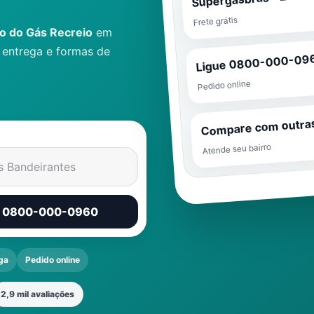
Frete grátis
o do Gás Recreio
em
 entrega e formas de
Ligue 0800-000-09
Pedido online
Compare com outra
Atende seu bairro
s Bandeirantes
r 0800-000-0960
ga
Pedido online
2,9 mil avaliações