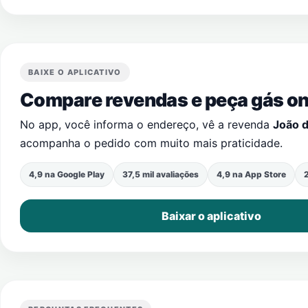
BAIXE O APLICATIVO
Compare revendas e peça gás onl
No app, você informa o endereço, vê a revenda
João d
acompanha o pedido com muito mais praticidade.
4,9 na Google Play
37,5 mil avaliações
4,9 na App Store
2
Baixar o aplicativo