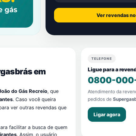
Ver revendas n
TELEFONE
rgasbrás em
Ligue para a reven
0800-000
João do Gás Recreio
, que
Atendimento da reve
antes
. Caso você queira
pedidos de
Supergas
para ver outras revendas que
Ligar agora
ra facilitar a busca de quem
irantes
. Assim, o usuário