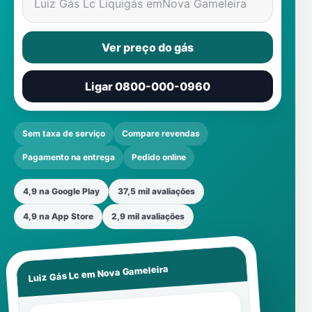
Luiz Gás Lc Liquigás em
Nova Gameleira
Ver preço do gás
Ligar 0800-000-0960
Sem taxa de serviço
Compare revendas
Pagamento na entrega
Pedido online
4,9 na Google Play
37,5 mil avaliações
4,9 na App Store
2,9 mil avaliações
Nova Gameleira
Luiz Gás Lc em