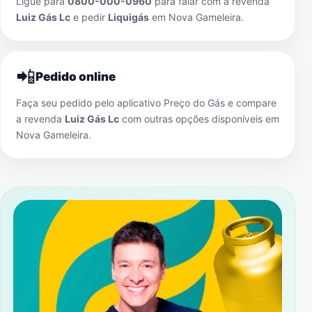
Ligue para
0800-000-0960
para falar com a revenda
Luiz Gás Lc
e pedir
Liquigás
em
Nova Gameleira
.
📲
Pedido online
Faça seu pedido pelo aplicativo Preço do Gás e compare
a revenda
Luiz Gás Lc
com outras opções disponíveis em
Nova Gameleira
.