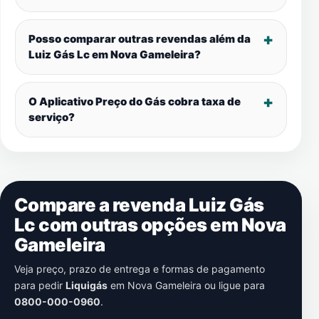
Posso comparar outras revendas além da
Luiz Gás Lc em
Nova Gameleira
?
O Aplicativo Preço do Gás cobra taxa de
serviço?
Compare a revenda Luiz Gás
Lc com outras opções em
Nova
Gameleira
Veja preço, prazo de entrega e formas de pagamento
para pedir
Liquigás
em
Nova Gameleira
ou ligue para
0800-000-0960
.