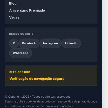
Blog
Aniversário Premiado
Vagas
REDES SOCIAIS
X
Facebook
Instagram
LinkedIn
WhatsApp
SITE SEGURO
Verificação de navegação segura
© Copyright 2026 - Todos os direitos reservados
Este site utiliza cookies de acordo com sua
política de privacidade
, e
ao continuar, você concorda com essas condições.