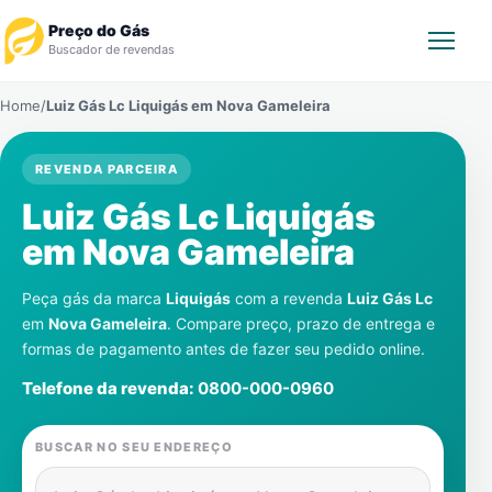
Preço do Gás
Buscador de revendas
Home
/
Luiz Gás Lc Liquigás em
Nova Gameleira
Rastrear Pedido
REVENDA PARCEIRA
Revendedor
Luiz Gás Lc Liquigás
Notícias
em
Nova Gameleira
Cadastre-se
Peça gás da marca
Liquigás
com a revenda
Luiz Gás Lc
em
Nova Gameleira
. Compare preço, prazo de entrega e
formas de pagamento antes de fazer seu pedido online.
Gás
Telefone da revenda:
0800-000-0960
Contatos
BUSCAR NO SEU ENDEREÇO