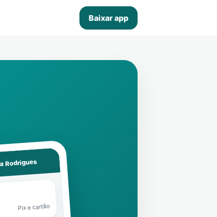
Baixar app
la Rodrigues
Pix e cartão