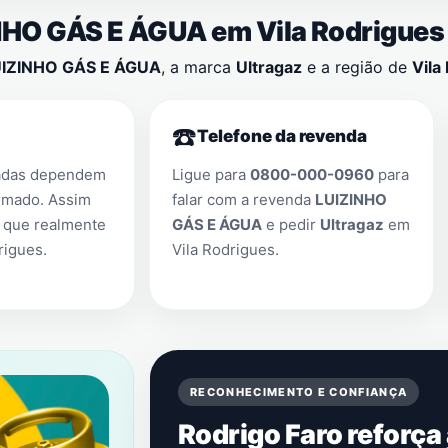
ZINHO GÁS E ÁGUA em
Vila Rodrigues
IZINHO GÁS E ÁGUA
, a marca
Ultragaz
e a região de
Vila
☎️
Telefone da revenda
adas dependem
Ligue para
0800-000-0960
para
rmado. Assim
falar com a revenda
LUIZINHO
 que realmente
GÁS E ÁGUA
e pedir
Ultragaz
em
rigues
.
Vila Rodrigues
.
RECONHECIMENTO E CONFIANÇA
Rodrigo Faro reforça