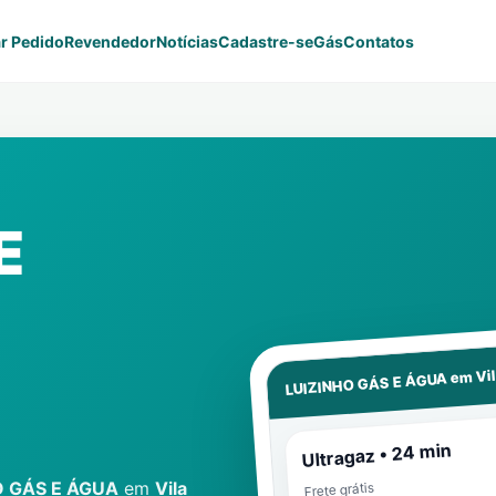
r Pedido
Revendedor
Notícias
Cadastre-se
Gás
Contatos
E
Vi
LUIZINHO GÁS E ÁGUA em
Ultragaz • 24 min
O GÁS E ÁGUA
em
Vila
Frete grátis