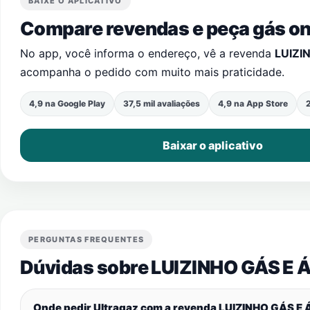
BAIXE O APLICATIVO
Compare revendas e peça gás onl
No app, você informa o endereço, vê a revenda
LUIZI
acompanha o pedido com muito mais praticidade.
4,9 na Google Play
37,5 mil avaliações
4,9 na App Store
2
Baixar o aplicativo
PERGUNTAS FREQUENTES
Dúvidas sobre LUIZINHO GÁS E Á
Onde pedir Ultragaz com a revenda LUIZINHO GÁS 