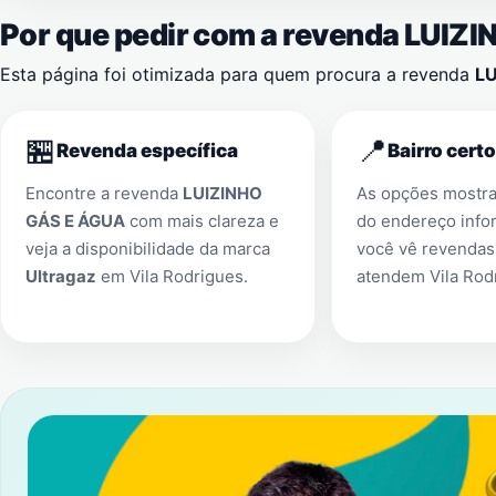
Por que pedir com a revenda LUI
Esta página foi otimizada para quem procura a revenda
LU
🏪
📍
Revenda específica
Bairro certo
Encontre a revenda
LUIZINHO
As opções mostr
GÁS E ÁGUA
com mais clareza e
do endereço info
veja a disponibilidade da marca
você vê revendas
Ultragaz
em
Vila Rodrigues
.
atendem
Vila Rod