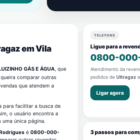
TELEFONE
ragaz em
Vila
Ligue para a reve
0800-000
LUIZINHO GÁS E ÁGUA
, que
Atendimento da reve
 queira comparar outras
pedidos de
Ultragaz
revendas que atendem a
Ligar agora
ara facilitar a busca de
sim, o usuário encontra a
m uma única página.
3 passos para com
 Rodrigues
é
0800-000-
omparar outras revendas