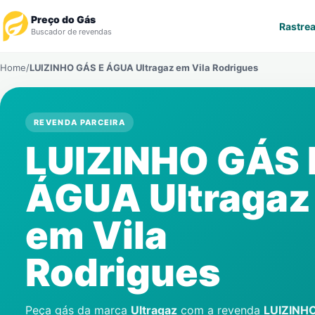
Preço do Gás
Rastrea
Buscador de revendas
Home
/
LUIZINHO GÁS E ÁGUA Ultragaz em
Vila Rodrigues
Rastrear Pedido
Revendedor
REVENDA PARCEIRA
LUIZINHO GÁS 
Notícias
ÁGUA Ultragaz
Cadastre-se
em
Vila
Gás
Rodrigues
Contatos
Peça gás da marca
Ultragaz
com a revenda
LUIZINH