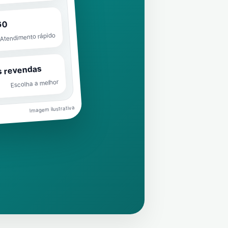
60
Atendimento rápido
s revendas
Escolha a melhor
Imagem ilustrativa