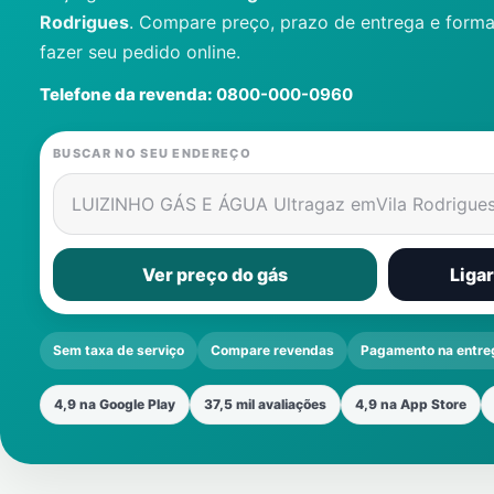
Rodrigues
. Compare preço, prazo de entrega e form
fazer seu pedido online.
Telefone da revenda:
0800-000-0960
BUSCAR NO SEU ENDEREÇO
LUIZINHO GÁS E ÁGUA Ultragaz em
Vila Rodrigue
Ver preço do gás
Liga
Sem taxa de serviço
Compare revendas
Pagamento na entre
4,9 na Google Play
37,5 mil avaliações
4,9 na App Store