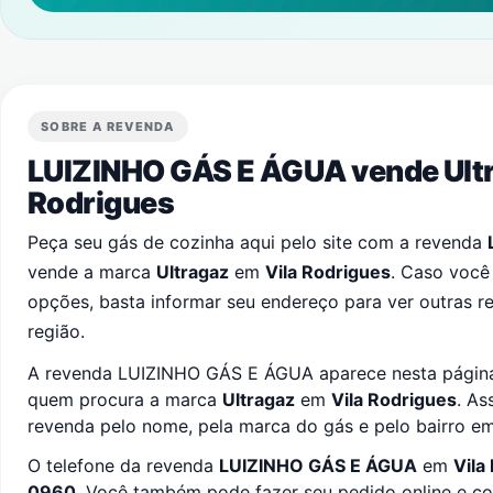
SOBRE A REVENDA
LUIZINHO GÁS E ÁGUA vende Ult
Rodrigues
Peça seu gás de cozinha aqui pelo site com a revenda
vende a marca
Ultragaz
em
Vila Rodrigues
. Caso você
opções, basta informar seu endereço para ver outras 
região.
A revenda LUIZINHO GÁS E ÁGUA aparece nesta página p
quem procura a marca
Ultragaz
em
Vila Rodrigues
. As
revenda pelo nome, pela marca do gás e pelo bairro e
O telefone da revenda
LUIZINHO GÁS E ÁGUA
em
Vila
0960
. Você também pode fazer seu pedido online e c