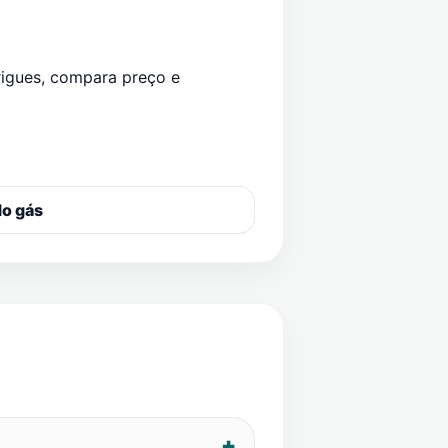
rigues
, compara preço e
do gás