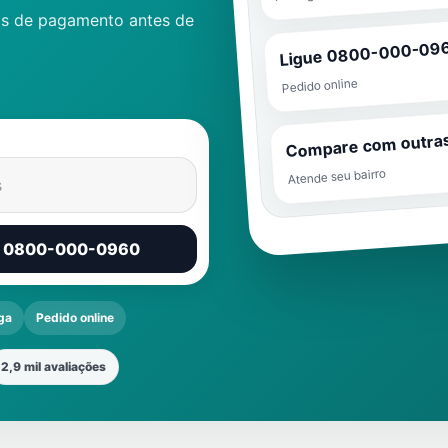
as de pagamento antes de
Ligue 0800-000-09
Pedido online
Compare com outra
Atende seu bairro
s
r 0800-000-0960
ga
Pedido online
2,9 mil avaliações