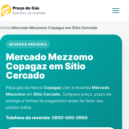
Preço do Gás
Buscador de revendas
Home
/
Mercado Mezzomo Copagaz em
Sítio Cercado
Rastrear Pedido
REVENDA PARCEIRA
Revendedor
Mercado Mezzomo
Notícias
Copagaz em
Sítio
Cercado
Cadastre-se
Peça gás da marca
Copagaz
com a revenda
Mercado
Gás
Mezzomo
em
Sítio Cercado
. Compare preço, prazo de
entrega e formas de pagamento antes de fazer seu
Contatos
pedido online.
Telefone da revenda:
0800-000-0960