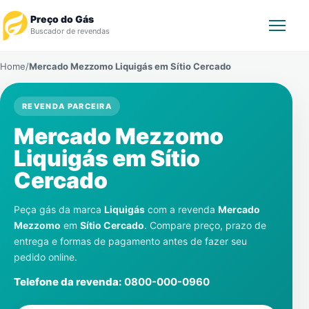
Preço do Gás
Buscador de revendas
Home
/
Mercado Mezzomo Liquigás em
Sítio Cercado
Rastrear Pedido
REVENDA PARCEIRA
Revendedor
Mercado Mezzomo
Notícias
Liquigás em
Sítio
Cercado
Cadastre-se
Peça gás da marca
Liquigás
com a revenda
Mercado
Gás
Mezzomo
em
Sítio Cercado
. Compare preço, prazo de
entrega e formas de pagamento antes de fazer seu
Contatos
pedido online.
Telefone da revenda:
0800-000-0960